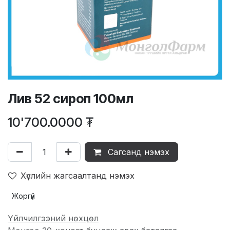
Лив 52 сироп 100мл
10'700.0000
₮
Сагсанд нэмэх
Хүслийн жагсаалтанд нэмэх
Жоргүй
Үйлчилгээний нөхцөл