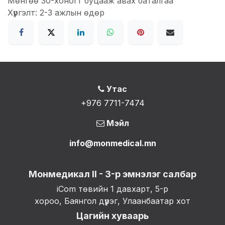
Мөнгөө 30-хоногт буцааж авах баталгаа
Хүргэлт: 2-3 ажлын өдөр
Утас
+976 7711-7474
Мэйл
info@monmedical.mn
Монмедикал II - 3-р эмнэлэг салбар
iCom төвийн 1 давхарт, 5-р
хороо, Баянгол дүүрэг, Улаанбаатар хот
Цагийн хуваарь