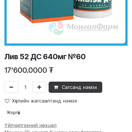
Лив 52 ДС 640мг №60
17'600.0000
₮
Сагсанд нэмэх
Хүслийн жагсаалтанд нэмэх
Жоргүй
Үйлчилгээний нөхцөл