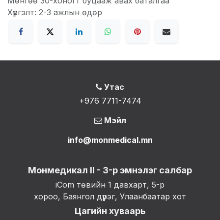
Мөнгөө 30-хоногт буцааж авах баталгаа
Хүргэлт: 2-3 ажлын өдөр
Утас
+976 7711-7474
Мэйл
info@monmedical.mn
Монмедикал II - 3-р эмнэлэг салбар
iCom төвийн 1 давхарт, 5-р
хороо, Баянгол дүүрэг, Улаанбаатар хот
Цагийн хуваарь