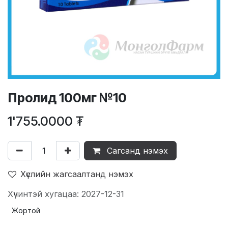
Пролид 100мг №10
1'755.0000
₮
Сагсанд нэмэх
Хүслийн жагсаалтанд нэмэх
Хүчинтэй хугацаа: 2027-12-31
Жортой