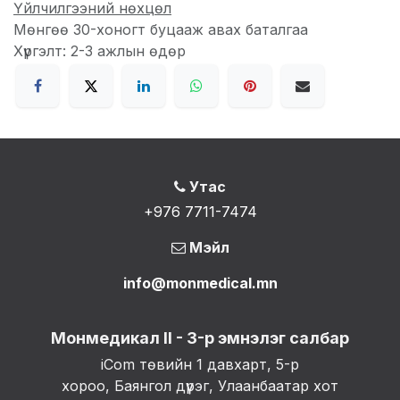
Үйлчилгээний нөхцөл
Мөнгөө 30-хоногт буцааж авах баталгаа
Хүргэлт: 2-3 ажлын өдөр
Утас
+976 7711-7474
Мэйл
info@monmedical.mn
Монмедикал II - 3-р эмнэлэг салбар
iCom төвийн 1 давхарт, 5-р
хороо, Баянгол дүүрэг, Улаанбаатар хот