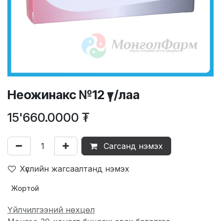
Неожинакс №12 үт/лаа
15'660.0000
₮
Сагсанд нэмэх
Хүслийн жагсаалтанд нэмэх
Жортой
Үйлчилгээний нөхцөл