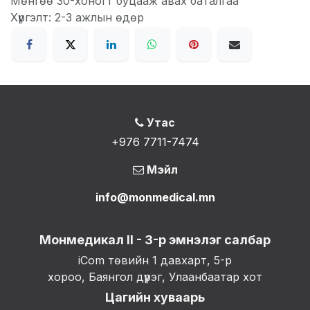
Мөнгөө 30-хоногт буцааж авах баталгаа
Хүргэлт: 2-3 ажлын өдөр
Утас
+976 7711-7474
Мэйл
info@monmedical.mn
Монмедикал II - 3-р эмнэлэг салбар
iCom төвийн 1 давхарт, 5-р
хороо, Баянгол дүүрэг, Улаанбаатар хот
Цагийн хуваарь