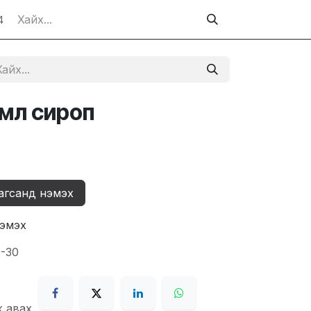
4
мл сироп
агсанд нэмэх
нэмэх
9-30
ж авах