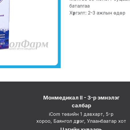
баталгаа
Хүргэлт: 2-3 ажлын өдөр
Монмедикал II - 3-р эмнэлэг
салбар
iCom төвийн 1 давхарт, 5-р
хороо, Баянгол дүүрэг, Улаанбаатар хот
Цагийн хуваарь