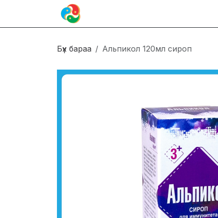
Skip to Content
Иргэн
Блог
Холбоо барих
Бүх бараа
Альпикол 120мл сироп