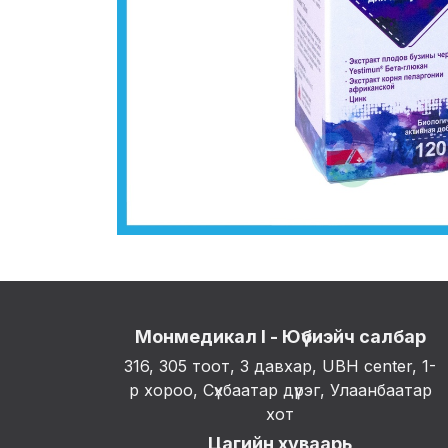
Монмедикал I - Юүбиэйч салбар
316, 305 тоот, 3 давхар, UBH center, 1-
р хороо, Сүхбаатар дүүрэг, Улаанбаатар
хот
Цагийн хуваарь