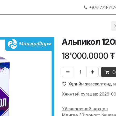
+976 7711-747
Альпикол 120
18'000.0000
₮
С
Хүслийн жагсаалтанд 
Хүчинтэй хугацаа: 2026-0
Үйлчилгээний нөхцөл
Мөнгөө 30-хоногт буцаа