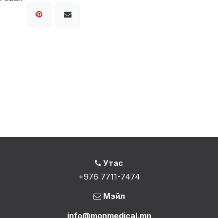
Утас
+976 7711-7474
Мэйл
info@monmedical.mn