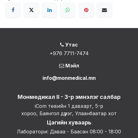
Утас
+976 7711-7474
Мэйл
info@monmedical.mn
Монмедикал II - 3-р эмнэлэг салбар
iCom төвийн 1 давхарт, 5-р
хороо, Баянгол дүүрэг, Улаанбаатар хот
Цагийн хуваарь
Лаборатори: Даваа - Баасан 08:00 - 18:00