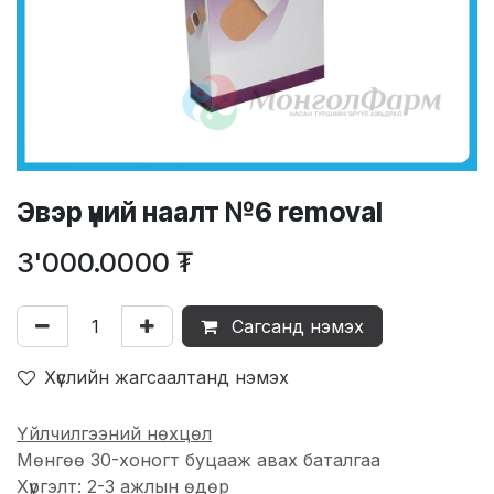
Эвэр үүний наалт №6 removal
3'000.0000
₮
Сагсанд нэмэх
Хүслийн жагсаалтанд нэмэх
Үйлчилгээний нөхцөл
Мөнгөө 30-хоногт буцааж авах баталгаа
Хүргэлт: 2-3 ажлын өдөр