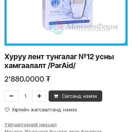
Хуруу лент тунгалаг №12 усны
хамгаалалт /ParAid/
2'880.0000
₮
Сагсанд нэмэх
Хүслийн жагсаалтанд нэмэх
Үйлчилгээний нөхцөл
Мөнгөө 30-хоногт буцааж авах баталгаа