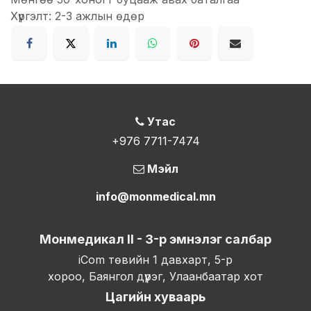
Хүргэлт: 2-3 ажлын өдөр
Утас
+976 7711-7474
Мэйл
info@monmedical.mn
Монмедикал II - 3-р эмнэлэг салбар
iCom төвийн 1 давхарт, 5-р
хороо, Баянгол дүүрэг, Улаанбаатар хот
Цагийн хуваарь