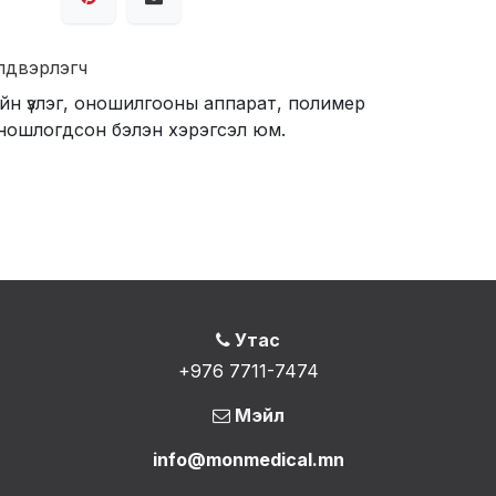
лдвэрлэгч
ийн үзлэг, оношилгооны аппарат, полимер
ношлогдсон бэлэн хэрэгсэл юм.
Утас
+976 7711-7474
Мэйл
info@monmedical.mn