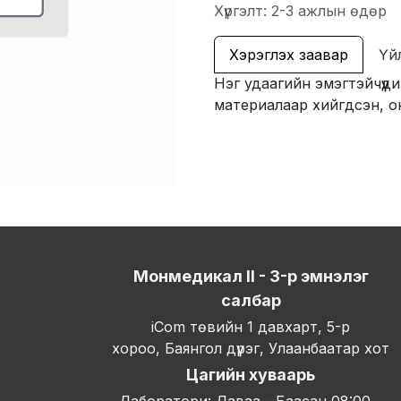
Хүргэлт: 2-3 ажлын өдөр
Хэрэглэх заавар
Үй
Нэг удаагийн эмэгтэйчүүд
материалаар хийгдсэн, о
Монмедикал II - 3-р эмнэлэг
салбар
iCom төвийн 1 давхарт, 5-р
хороо, Баянгол дүүрэг, Улаанбаатар хот
Цагийн хуваарь