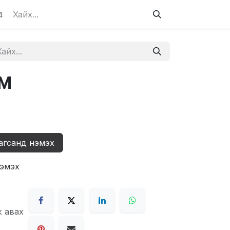
4
 М
агсанд нэмэх
нэмэх
ж авах