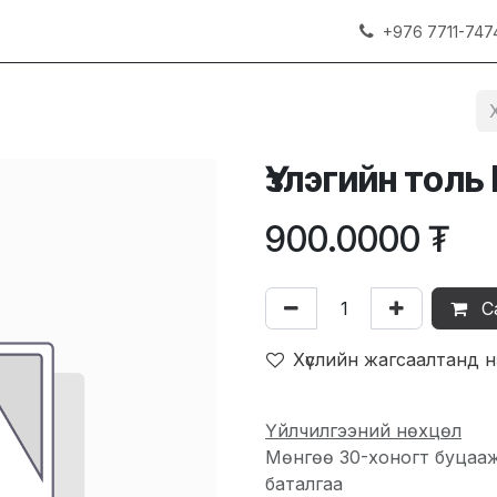
+976 7711-747
Үзлэгийн толь
900.0000
₮
С
Хүслийн жагсаалтанд 
Үйлчилгээний нөхцөл
Мөнгөө 30-хоногт буцаа
баталгаа