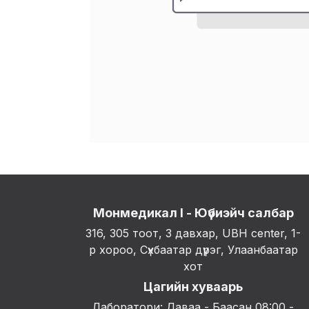
Монмедикал I - Юүбиэйч салбар
316, 305 тоот, 3 давхар, UBH center, 1-
р хороо, Сүхбаатар дүүрэг, Улаанбаатар
хот
Цагийн хуваарь
Лаборатори: Даваа - Баасан 08:00 -