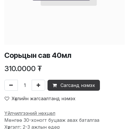
Сорьцын сав 40мл
310.0000
₮
Сагсанд нэмэх
Хүслийн жагсаалтанд нэмэх
Үйлчилгээний нөхцөл
Мөнгөө 30-хоногт буцааж авах баталгаа
Хүргэлт: 2-3 ажлын өдөр