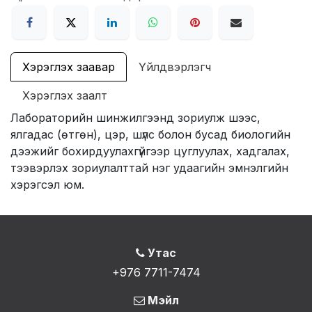
Хэрэглэх заавар
Үйлдвэрлэгч
Хэрэглэх заалт
Лабораторийн шинжилгээнд зориулж шээс,
ялгадас (өтгөн), цэр, шүлс болон бусад биологийн
дээжийг бохирдуулахгүйгээр цуглуулах, хадгалах,
тээвэрлэх зориулалттай нэг удаагийн эмнэлгийн
хэрэгсэл юм.
Утас
+976 7711-7474
Мэйл