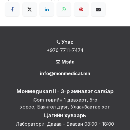
Утас
+976 7711-7474
Мэйл
info@monmedical.mn
Монмедикал II - 3-р эмнэлэг салбар
iCom төвийн 1 давхарт, 5-р
хороо, Баянгол дүүрэг, Улаанбаатар хот
Цагийн хуваарь
Лаборатори: Даваа - Баасан 08:00 - 18:00