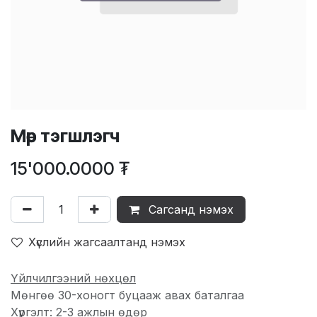
Мөр тэгшлэгч
15'000.0000
₮
Сагсанд нэмэх
Хүслийн жагсаалтанд нэмэх
Үйлчилгээний нөхцөл
Мөнгөө 30-хоногт буцааж авах баталгаа
Хүргэлт: 2-3 ажлын өдөр