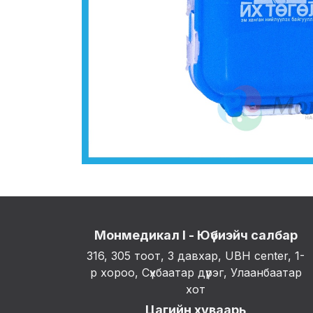
Монмедикал I - Юүбиэйч салбар
316, 305 тоот, 3 давхар, UBH center, 1-
р хороо, Сүхбаатар дүүрэг, Улаанбаатар
хот
Цагийн хуваарь