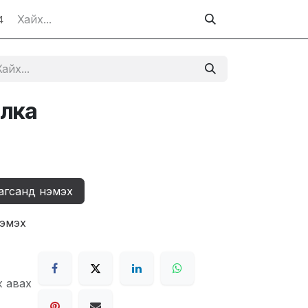
4
олка
агсанд нэмэх
нэмэх
ж авах