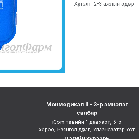
Хүргэлт: 2-3 ажлын өдөр
Монмедикал II - 3-р эмнэлэг
салбар
iCom төвийн 1 давхарт, 5-р
хороо, Баянгол дүүрэг, Улаанбаатар хот
Цагийн хуваарь