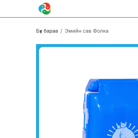
Skip to Content
Иргэн
Блог
Холбоо барих
Бүх бараа
Эмийн сав Фолка