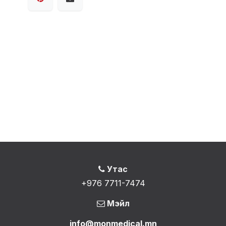
Утас
+976 7711-7474
Мэйл
info@monmedical.mn