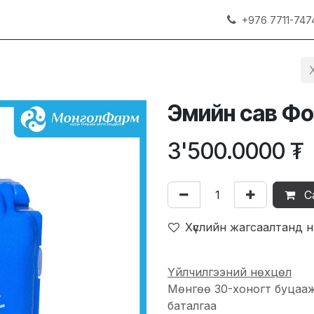
+976 7711-747
Эмийн сав Ф
3'500.0000
₮
С
Хүслийн жагсаалтанд 
Үйлчилгээний нөхцөл
Мөнгөө 30-хоногт буцаа
баталгаа