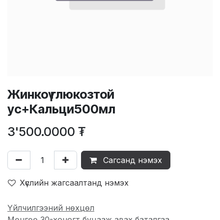
Жинкоү глюкозтой
ус+Кальци500мл
3'500.0000
₮
Сагсанд нэмэх
Хүслийн жагсаалтанд нэмэх
Үйлчилгээний нөхцөл
Мөнгөө 30-хоногт буцааж авах баталгаа