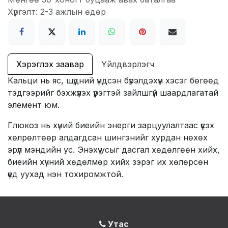
Хүргэлт: 2-3 ажлын өдөр
Хэрэглэх заавар
Үйлдвэрлэгч
Кальци нь яс, шүдний үндсэн бүрэлдэхүүн хэсэг бөгөөд
тэдгээрийг бэхжүүлэх үүрэгтэй зайлшгүй шаардлагатай
элемент юм.
Глюкоз нь хүний биеийн энерги зарцуулалтаас үүсэх
хөлрөлтөөр алдагдсан шингэнийг хурдан нөхөх
эрүүл мэндийн ус. Энэхүү усыг дасгал хөдөлгөөн хийх,
биеийн хүчний хөдөлмөр хийх зэрэг их хөлөрсөн
үед уухад нэн тохиромжтой.
Утас