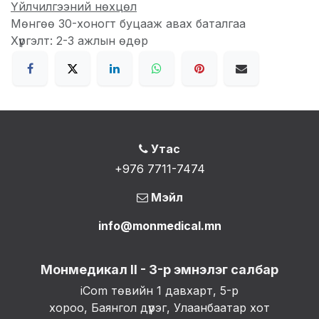
Үйлчилгээний нөхцөл
Мөнгөө 30-хоногт буцааж авах баталгаа
Хүргэлт: 2-3 ажлын өдөр
Утас
+976 7711-7474
Мэйл
info@monmedical.mn
Монмедикал II - 3-р эмнэлэг салбар
iCom төвийн 1 давхарт, 5-р
хороо, Баянгол дүүрэг, Улаанбаатар хот