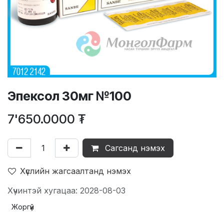
Эпексол 30мг №100
7'650.0000
₮
Сагсанд нэмэх
Хүслийн жагсаалтанд нэмэх
Хүчинтэй хугацаа: 2028-08-03
Жоргүй