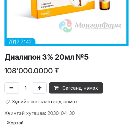
Диалипон 3% 20мл №5
108'000.0000
₮
Сагсанд нэмэх
Хүслийн жагсаалтанд нэмэх
Хүчинтэй хугацаа: 2030-04-30
Жортой