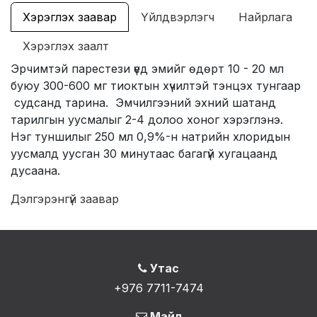
Хэрэглэх заавар
Үйлдвэрлэгч
Найрлага
Хэрэглэх заалт
Эрчимтэй парестези үед эмийг өдөрт 10 - 20 мл
буюу 300-600 мг тиоктын хүчилтэй тэнцэх тунгаар
судсанд тарина. Эмчилгээний эхний шатанд
тарилгын уусмалыг 2-4 долоо хоног хэрэглэнэ.
Нэг туншилыг 250 мл 0,9%-н натрийн хлоридын
уусмалд уусган 30 минутаас багагүй хугацаанд
дусаана.
Дэлгэрэнгүй заавар
Утас
+976 7711-7474
Мэйл