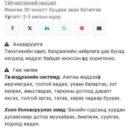
Үйлчилгээний нөхцөл
Мөнгөө 30-хоногт буцааж авах баталгаа
Хүргэлт: 2-3 ажлын өдөр
Анхааруулга
Тиоктикийн хүчил, бэлдмэлийн найрлага дах бусад
нэгдэлд мэдрэг байдал ихэссэн үед хориглоно.
Гаж нөлөө
Төв мэдрэлийн системд
:
Амтны мэдрэхүй
өөрчлөгдөх, толгой өвдөх, ухаан балартах, хэт
хөлрөх, амьсгаадах, тархины дотоод даралт
ихсэх, толгой эргэх, татах, харах чадвар буурах.
Хоол боловсруулах замд:
Венийн судсанд хурдан
дусааснаар дотор муухайрах, бөөлжих, суулгах,
ходоод өвдөх.