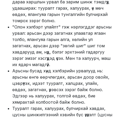
дараа харшлын урвал ба зарим шинж тэмдгүүд
удааширах: тууралт гарах, халуурах, үе мөч
өвдөх, ялангуяа гарын тунгалгийн булчирхай
томрох зэрэг болно.
"Олон хэлбэрт улайлт" гэж нэрлэгддэг арьсны
урвал: арьсан дээр загатнах улаавтар ягаан
толбо, ялангуяа гарын алга, хөлийн ул
загатнах, арьсан дээр "зөгий шиг" шиг том
хавдарууд ам, нүд, бэлэг эрхтэний гадаргуу
зэрэг эмзэг хэсгүүдэд үүсэх. Мөн та халуурч, маш
их ядарч магадгүй.
Арьсны бусад хүнд хэлбэрийн урвалууд нь:
арьсны өнгө өөрчлөгдөх, арьсан доор овойх,
цэврүүтэх, идээт тууралт, халцрах, улайх,
өвдөх, загатнах, үрэвсэх зэрэг байж болно.
Эдгээр нь халуурах, толгой өвдөх, бие
хямрахтай холбоотой байж болно.
Тууралт гарах, халуурах, булчирхай хавдах,
цусны шинжилгээний хэвийн бус үзүүлэлт (цусны