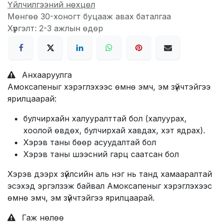
Үйлчилгээний нөхцөл
Мөнгөө 30-хоногт буцааж авах баталгаа
Хүргэлт: 2-3 ажлын өдөр
Анхааруулга
Амоксапеныг хэрэглэхээс өмнө эмч, эм зүйчтэйгээ
ярилцаарай:
булчирхайн халууралттай бол (халуурах,
хоолой өвдөх, булчирхай хавдах, хэт ядрах).
Хэрэв таны бөөр асуудалтай бол
Хэрэв таны шээсний гарц саатсан бол
Хэрэв дээрх зүйлсийн аль нэг нь танд хамааралтай
эсэхэд эргэлзэж байвал Амоксапеныг хэрэглэхээс
өмнө эмч, эм зүйчтэйгээ ярилцаарай.
Гаж нөлөө