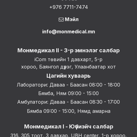
+976 7711-7474
Мэйл
info@monmedical.mn
Монмедикал II - 3-р эмнэлэг салбар
iCom төвийн 1 давхарт, 5-р
хороо, Баянгол дүүрэг, Улаанбаатар хот
Цагийн хуваарь
Лаборатори: Даваа - Баасан 08:00 - 18:00
Бямба, Ням 09:00 - 15:00
Амбулатори: Даваа - Баасан 08:30 - 17:00
Бямба 09:00 - 15:00, Нямд амарна
Монмедикал I - Юүбиэйч салбар
316, 305 тоот, 3 давхар, UBH center, 1-р хороо,