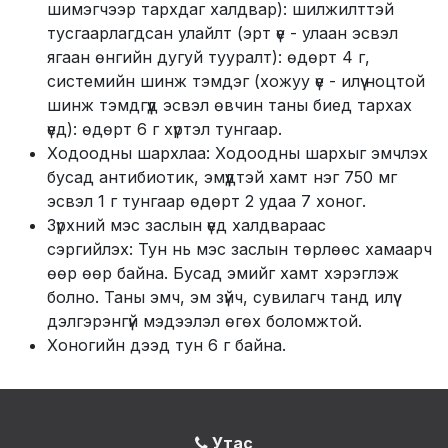
шимэгчээр тархдаг халдвар): шилжилттэй
тусгаарлагдсан улайлт (эрт үе - улаан эсвэл
ягаан өнгийн дугуй тууралт): өдөрт 4 г,
системийн шинж тэмдэг (хожуу үе - илүү ноцтой
шинж тэмдгүүд эсвэл өвчин таны биед тархах
үед): өдөрт 6 г хүртэл тунгаар.
Ходоодны шархлаа: Ходоодны шархыг эмчлэх
бусад антибиотик, эмүүдтэй хамт нэг 750 мг
эсвэл 1 г тунгаар өдөрт 2 удаа 7 хоног.
Зүрхний мэс заслын үед халдвараас
сэргийлэх: Тун нь мэс заслын төрлөөс хамаарч
өөр өөр байна. Бусад эмийг хамт хэрэглэж
болно. Таны эмч, эм зүйч, сувилагч танд илүү
дэлгэрэнгүй мэдээлэл өгөх боломжтой.
Хоногийн дээд тун 6 г байна.
Утас