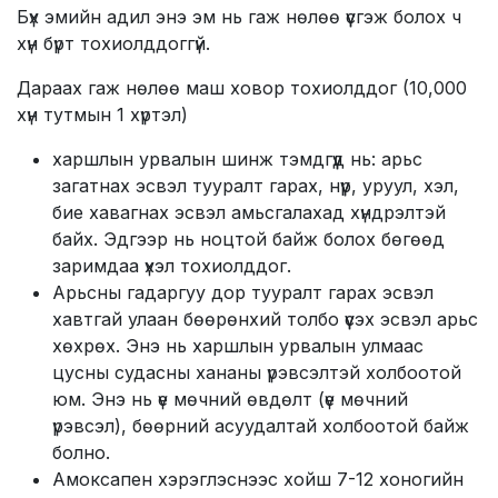
Бүх эмийн адил энэ эм нь гаж нөлөө үүсгэж болох ч
хүн бүрт тохиолддоггүй.
Дараах гаж нөлөө маш ховор тохиолддог (10,000
хүн тутмын 1 хүртэл)
харшлын урвалын шинж тэмдгүүд нь: арьс
загатнах эсвэл тууралт гарах, нүүр, уруул, хэл,
бие хавагнах эсвэл амьсгалахад хүндрэлтэй
байх. Эдгээр нь ноцтой байж болох бөгөөд
заримдаа үхэл тохиолддог.
Арьсны гадаргуу дор тууралт гарах эсвэл
хавтгай улаан бөөрөнхий толбо үүсэх эсвэл арьс
хөхрөх. Энэ нь харшлын урвалын улмаас
цусны судасны хананы үрэвсэлтэй холбоотой
юм. Энэ нь үе мөчний өвдөлт (үе мөчний
үрэвсэл), бөөрний асуудалтай холбоотой байж
болно.
Амоксапен хэрэглэснээс хойш 7-12 хоногийн