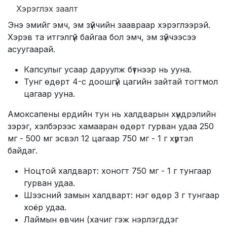
Хэрэглэх заалт
Энэ эмийг эмч, эм зүйчийн заавраар хэрэглээрэй.
Хэрэв та итгэлгүй байгаа бол эмч, эм зүйчээсээ
асуугаарай.
Капсулыг усаар даруулж бүтнээр нь ууна.
Тунг өдөрт 4-с доошгүй цагийн зайтай тогтмол
цагаар ууна.
Амоксапены ердийн тун нь халдварын хүндрэлийн
зэрэг, хэлбэрээс хамааран өдөрт гурван удаа 250
мг - 500 мг эсвэл 12 цагаар 750 мг - 1 г хүртэл
байдаг.
Ноцтой халдварт: хоногт 750 мг - 1 г тунгаар
гурван удаа.
Шээсний замын халдварт: нэг өдөр 3 г тунгаар
хоёр удаа.
Лаймын өвчин (хачиг гэж нэрлэгддэг