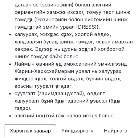
цагаан эс (эозинофили) болон элэгний
ферментийн хэмжээ ихсэх), томуу төст шинж
тэмдгүүд (Эозинофили болон системийн шинж
тэмдгүүдтэй эмийн урвал (DRESS)).
халуурах, жихүүдэс хүрэх, хоолой өвдөх,
халдварын бусад шинж тэмдэг, эсвэл амархан
хөхрөх. Эдгээр нь цусны эсүүдтэй холбоотой
шинж тэмдэг байж болно.
Лаймын өвчний үед амоксапений эмчилгээнд
Жариш-Херксхаймерын урвал нь халуурах,
жихүүдэс хүрэх, толгой өвдөх, булчин өвдөх,
арьсны тууралт үүсгэдэг.
суулгалт (заримдаа цустай), өвдөлт,
халууралт бүхий бүдүүн гэдэсний үрэвсэл (бүдүүн
гэдэс).
элэгний ноцтой гаж нөлөө илэрч болно.
Хэрэглэх заавар
Үйлдвэрлэгч
Найрлага