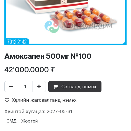
Амоксапен 500мг №100
42'000.0000
₮
Сагсанд нэмэх
Хүслийн жагсаалтанд нэмэх
Хүчинтэй хугацаа: 2027-05-31
ЭМД
Жортой