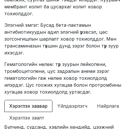
мембрант колит ба цусархаг колит ховор
тохиолддог.
Элэгний эмгэг: Бусад бета-лактамын
антибиотикуудын адил элэгний үрэвсэл, цөс
зогсонгишлын шарлалт ховор тохиолддог. Мөн
трансаминазын түвшин дунд зэрэг болон түр зуур
ихэсдэг.
Гематологийн нөлөө: түр зуурын лейкопени,
тромбоцитопени, цус задралын анеми зэрэг
гематологийн гаж нөлөө ховор тохиолдолд
илэрдэг. Цус гоожих хугацаа болон протромбины
хугацаа ховор тохиолдолд уртасдаг.
Хэрэглэх заавар
Үйлдвэрлэгч
Найрлага
Хэрэглэх заалт
Булчинд, судсанд, хэвлийн хөндийд, цээжний