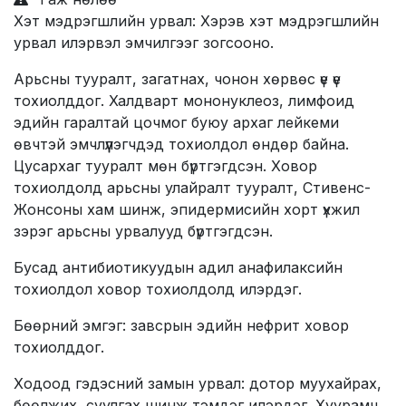
Хэт мэдрэгшлийн урвал: Хэрэв хэт мэдрэгшлийн
урвал илэрвэл эмчилгээг зогсооно.
Арьсны тууралт, загатнах, чонон хөрвөс үе үе
тохиолддог. Халдварт мононуклеоз, лимфоид
эдийн гаралтай цочмог буюу архаг лейкеми
өвчтэй эмчлүүлэгчдэд тохиолдол өндөр байна.
Цусархаг тууралт мөн бүртгэгдсэн. Ховор
тохиолдолд арьсны улайралт тууралт, Стивенс-
Жонсоны хам шинж, эпидермисийн хорт үхжил
зэрэг арьсны урвалууд бүртгэгдсэн.
Бусад антибиотикуудын адил анафилаксийн
тохиолдол ховор тохиолдолд илэрдэг.
Бөөрний эмгэг: завсрын эдийн нефрит ховор
тохиолддог.
Ходоод гэдэсний замын урвал: дотор муухайрах,
бөөлжих, суулгах шинж тэмдэг илэрдэг. Хуурамч