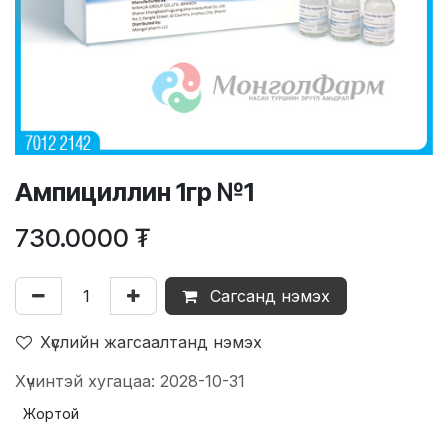
Ампициллин 1гр №1
730.0000
₮
Сагсанд нэмэх
Хүслийн жагсаалтанд нэмэх
Хүчинтэй хугацаа: 2028-10-31
Жортой