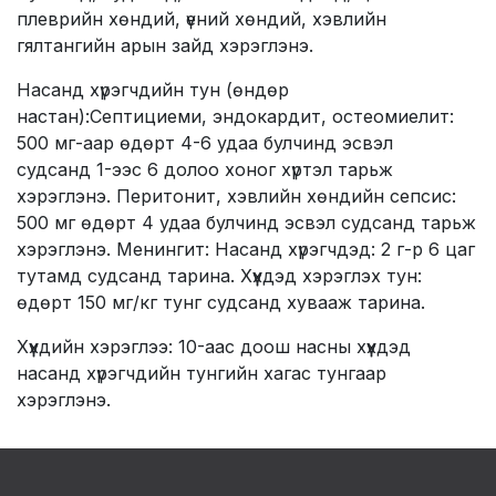
плеврийн хөндий, үений хөндий, хэвлийн
гялтангийн арын зайд хэрэглэнэ.
Насанд хүрэгчдийн тун (өндөр
настан):Септициеми, эндокардит, остеомиелит:
500 мг-аар өдөрт 4-6 удаа булчинд эсвэл
судсанд 1-ээс 6 долоо хоног хүртэл тарьж
хэрэглэнэ. Перитонит, хэвлийн хөндийн сепсис:
500 мг өдөрт 4 удаа булчинд эсвэл судсанд тарьж
хэрэглэнэ. Менингит: Насанд хүрэгчдэд: 2 г-р 6 цаг
тутамд судсанд тарина. Хүүхдэд хэрэглэх тун:
өдөрт 150 мг/кг тунг судсанд хувааж тарина.
Хүүхдийн хэрэглээ: 10-аас доош насны хүүхдэд
насанд хүрэгчдийн тунгийн хагас тунгаар
хэрэглэнэ.