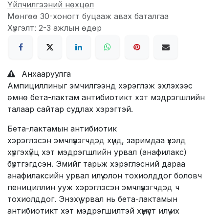
Үйлчилгээний нөхцөл
Мөнгөө 30-хоногт буцааж авах баталгаа
Хүргэлт: 2-3 ажлын өдөр
Анхааруулга
Ампициллиныг эмчилгээнд хэрэглэж эхлэхээс
өмнө бета-лактам антибиотикт хэт мэдрэгшлийн
талаар сайтар судлах хэрэгтэй.
Бета-лактамын антибиотик
хэрэглэсэн эмчлүүлэгчдэд хүнд, заримдаа үхэлд
хүргэхүйц хэт мэдрэгшлийн урвал (анафилакс)
бүртгэгдсэн. Эмийг тарьж хэрэглэсний дараа
анафилаксийн урвал илүү олон тохиолддог боловч
пенициллин ууж хэрэглэсэн эмчлүүлэгчдэд ч
тохиолддог. Энэхүү урвал нь бета-лактамын
антибиотикт хэт мэдрэгшилтэй хүмүүст илүү их