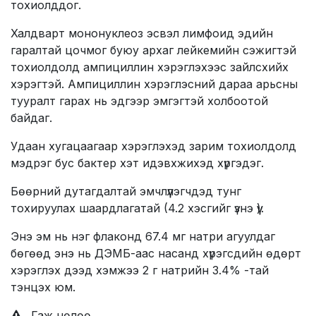
тохиолддог.
Халдварт мононуклеоз эсвэл лимфоид эдийн
гаралтай цочмог буюу архаг лейкемийн сэжигтэй
тохиолдолд ампициллин хэрэглэхээс зайлсхийх
хэрэгтэй. Ампициллин хэрэглэсний дараа арьсны
тууралт гарах нь эдгээр эмгэгтэй холбоотой
байдаг.
Удаан хугацаагаар хэрэглэхэд зарим тохиолдолд
мэдрэг бус бактер хэт идэвхжихэд хүргэдэг.
Бөөрний дутагдалтай эмчлүүлэгчдэд тунг
тохируулах шаардлагатай (4.2 хэсгийг үзнэ үү).
Энэ эм нь нэг флаконд 67.4 мг натри агуулдаг
бөгөөд энэ нь ДЭМБ-аас насанд хүрэгсдийн өдөрт
хэрэглэх дээд хэмжээ 2 г натрийн 3.4% -тай
тэнцэх юм.
Гаж нөлөө