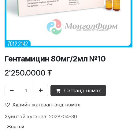
Гентамицин 80мг/2мл №10
2'250.0000
₮
Сагсанд нэмэх
Хүслийн жагсаалтанд нэмэх
Хүчинтэй хугацаа: 2028-04-30
Жортой