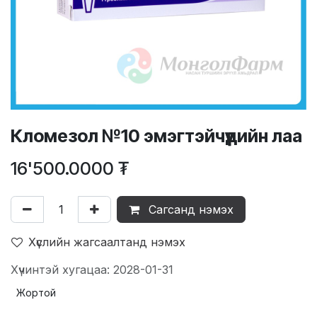
Кломезол №10 эмэгтэйчүүдийн лаа
16'500.0000
₮
Сагсанд нэмэх
Хүслийн жагсаалтанд нэмэх
Хүчинтэй хугацаа: 2028-01-31
Жортой