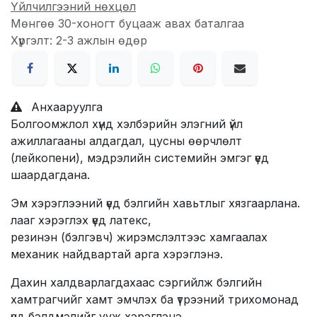
Үйлчилгээний нөхцөл
Мөнгөө 30-хоногт буцааж авах баталгаа
Хүргэлт: 2-3 ажлын өдөр
Анхааруулга
Болгоомжлол хүнд хэлбэрийн элэгний үйл
ажиллагааны алдагдал, цусны өөрчлөлт
(лейкопени), мэдрэлийн системийн эмгэг үед
шаардагдана.
Эм хэрэглээний үед бэлгийн хавьтлыг хязгаарлана.
лааг хэрэглэх үед латекс,
резинэн (бэлгэвч) жирэмслэлтээс хамгаалах
механик найдвартай арга хэрэглэнэ.
Дахин халдварлагдахаас сэргийлж бэлгийн
хамтрагчийг хамт эмчлэх ба үтрээний трихомонад
үед бэлдмэлийг ууж хэрэглэнэ.