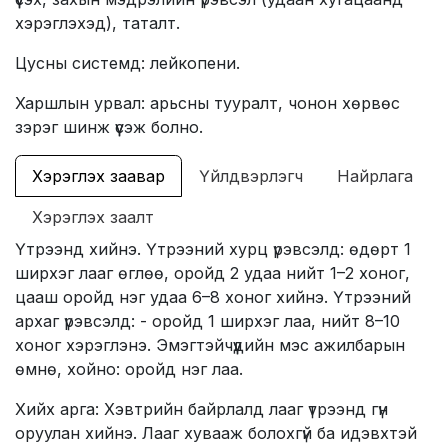
хэрэглэхэд), таталт.
Цусны системд: лейкопени.
Харшлын урвал: арьсны тууралт, чонон хөрвөс
зэрэг шинж үүсэж болно.
Хэрэглэх заавар
Үйлдвэрлэгч
Найрлага
Хэрэглэх заалт
Үтрээнд хийнэ. Үтрээний хурц үрэвсэлд: өдөрт 1
ширхэг лааг өглөө, оройд 2 удаа нийт 1–2 хоног,
цааш оройд нэг удаа 6–8 хоног хийнэ. Үтрээний
архаг үрэвсэлд: - оройд 1 ширхэг лаа, нийт 8–10
хоног хэрэглэнэ. Эмэгтэйчүүдийн мэс ажилбарын
өмнө, хойно: оройд нэг лаа.
Хийх арга: Хэвтрийн байрлалд лааг үтрээнд гүн
оруулан хийнэ. Лааг хувааж болохгүй ба идэвхтэй