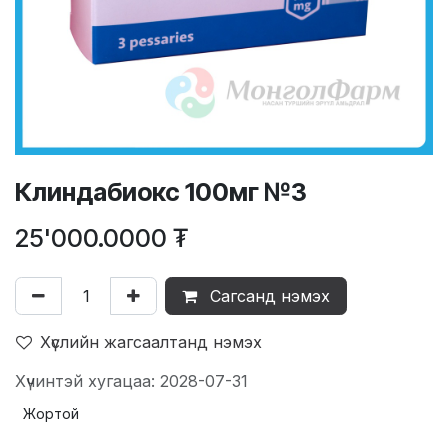
Клиндабиокс 100мг №3
25'000.0000
₮
Сагсанд нэмэх
Хүслийн жагсаалтанд нэмэх
Хүчинтэй хугацаа: 2028-07-31
Жортой