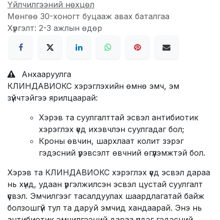
Үйлчилгээний нөхцөл
Мөнгөө 30-хоногт буцааж авах баталгаа
Хүргэлт: 2-3 ажлын өдөр
Анхааруулга
КЛИНДАВИОКС хэрэглэхийн өмнө эмч, эм
зүйчтэйгээ ярилцаарай:
Хэрэв та суулгалттай эсвэл антибиотик
хэрэглэх үед ихэвчлэн суулгадаг бол;
Кроны өвчин, шархлаат колит зэрэг
гэдэсний үрэвсэлт өвчний өгүүлэмжтэй бол.
Хэрэв та КЛИНДАВИОКС хэрэглэх үед эсвэл дараа
нь хүнд, удаан үргэлжилсэн эсвэл цустай суулгалт
үүсвэл. Эмчилгээг тасалдуулах шаардлагатай байж
болзошгүй тул та даруй эмчид хандаарай. Энэ нь
антибиотик эмчилгээний дараа үүсдэг гэдэсний