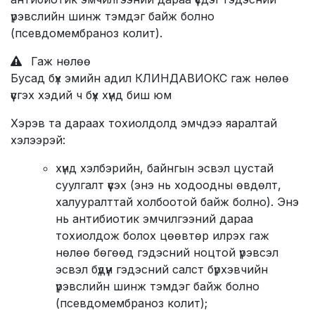
үрэвслийн шинж тэмдэг байж болно
(псевдомембраноз колит).
Гаж нөлөө
Бусад бүх эмийн адил КЛИНДАВИОКС гаж нөлөө
үүсгэх хэдий ч бүх хүнд биш юм
Хэрэв та дараах тохиолдолд эмчдээ яаралтай
хэлээрэй:
хүнд хэлбэрийн, байнгын эсвэл цустай
суулгалт үүсэх (энэ нь ходоодны өвдөлт,
халууралттай холбоотой байж болно). Энэ
нь антибиотик эмчилгээний дараа
тохиолдож болох цөөвтөр илрэх гаж
нөлөө бөгөөд гэдэсний ноцтой үрэвсэл
эсвэл бүдүүн гэдэсний салст бүрхэвчийн
үрэвслийн шинж тэмдэг байж болно
(псевдомембраноз колит);