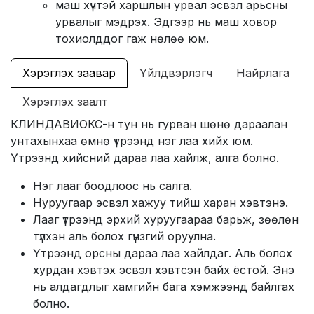
маш хүчтэй харшлын урвал эсвэл арьсны
урвалыг мэдрэх. Эдгээр нь маш ховор
тохиолддог гаж нөлөө юм.
Хэрэглэх заавар
Үйлдвэрлэгч
Найрлага
Хэрэглэх заалт
КЛИНДАВИОКС-н тун нь гурван шөнө дараалан
унтахынхаа өмнө үтрээнд нэг лаа хийх юм.
Үтрээнд хийсний дараа лаа хайлж, алга болно.
Нэг лааг боодлоос нь салга.
Нуруугаар эсвэл хажуу тийш харан хэвтэнэ.
Лааг үтрээнд эрхий хуруугаараа барьж, зөөлөн
түлхэн аль болох гүнзгий оруулна.
Үтрээнд орсны дараа лаа хайлдаг. Аль болох
хурдан хэвтэх эсвэл хэвтсэн байх ёстой. Энэ
нь алдагдлыг хамгийн бага хэмжээнд байлгах
болно.