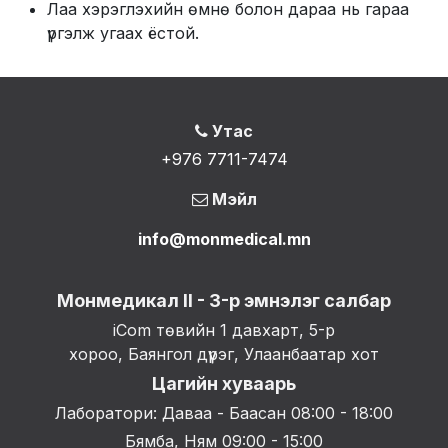
Лаа хэрэглэхийн өмнө болон дараа нь гараа
үргэлж угаах ёстой.
Утас
+976 7711-7474
Мэйл
info@monmedical.mn
Монмедикал II - 3-р эмнэлэг салбар
iCom төвийн 1 давхарт, 5-р
хороо, Баянгол дүүрэг, Улаанбаатар хот
Цагийн хуваарь
Лаборатори: Даваа - Баасан 08:00 - 18:00
Бямба, Ням 09:00 - 15:00