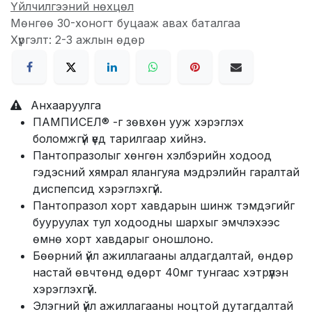
Үйлчилгээний нөхцөл
Мөнгөө 30-хоногт буцааж авах баталгаа
Хүргэлт: 2-3 ажлын өдөр
Анхааруулга
ПАМПИСЕЛ® -г зөвхөн ууж хэрэглэх
боломжгүй үед тарилгаар хийнэ.
Пантопразолыг хөнгөн хэлбэрийн ходоод
гэдэсний хямрал ялангуяа мэдрэлийн гаралтай
диспепсид хэрэглэхгүй.
Пантопразол хорт хавдарын шинж тэмдэгийг
бууруулах тул ходоодны шархыг эмчлэхээс
өмнө хорт хавдарыг оношлоно.
Бөөрний үйл ажиллагааны алдагдалтай, өндөр
настай өвчтөнд өдөрт 40мг тунгаас хэтрүүлэн
хэрэглэхгүй.
Элэгний үйл ажиллагааны ноцтой дутагдалтай