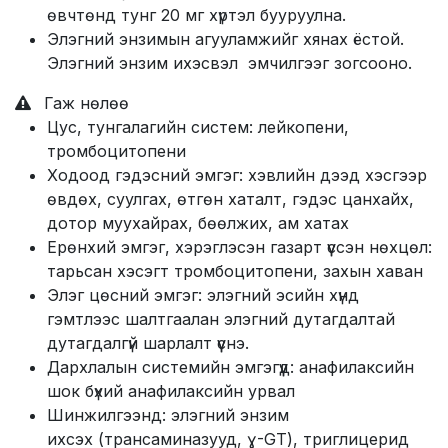
өвчтөнд тунг 20 мг хүртэл бууруулна.
Элэгний энзимын агууламжийг хянах ёстой.
Элэгний энзим ихэсвэл эмчилгээг зогсооно.
Гаж нөлөө
Цус, тунгалагийн систем: лейкопени,
тромбоцитопени
Ходоод гэдэсний эмгэг: хэвлийн дээд хэсгээр
өвдөх, суулгах, өтгөн хаталт, гэдэс цанхайх,
дотор муухайрах, бөөлжих, ам хатах
Ерөнхий эмгэг, хэрэглэсэн газарт үүссэн нөхцөл:
тарьсан хэсэгт тромбоцитопени, захын хаван
Элэг цөсний эмгэг: элэгний эсийн хүнд
гэмтлээс шалтгаалан элэгний дутагдалтай
дутагдалгүй шарлалт үүснэ.
Дархлалын системийн эмгэгүүд: анафилаксийн
шок бүхий анафилаксийн урвал
Шинжилгээнд: элэгний энзим
ихсэх (трансаминазууд, ɣ-GT), триглицерид