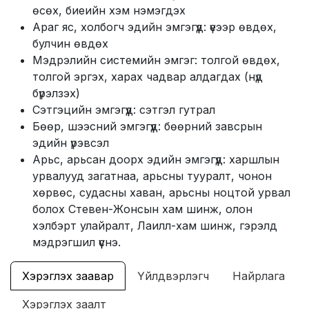
өсөх, биеийн хэм нэмэгдэх
Араг яс, холбогч эдийн эмгэгүүд: үеээр өвдөх,
булчин өвдөх
Мэдрэлийн системийн эмгэг: толгой өвдөх,
толгой эргэх, харах чадвар алдагдах (нүд
бүрэлзэх)
Сэтгэцийн эмгэгүүд: сэтгэл гутрал
Бөөр, шээсний эмгэгүүд: бөөрний завсрын
эдийн үрэвсэл
Арьс, арьсан доорх эдийн эмгэгүүд: харшлын
урвалууд загатнаа, арьсны тууралт, чонон
хөрвөс, судасны хаван, арьсны ноцтой урвал
болох Стевен-Жонсын хам шинж, олон
хэлбэрт улайралт, Лаилл-хам шинж, гэрэлд
мэдрэгшил үүснэ.
Хэрэглэх заавар
Үйлдвэрлэгч
Найрлага
Хэрэглэх заалт