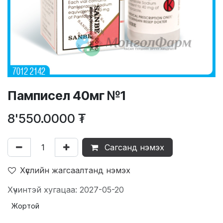
Памписел 40мг №1
8'550.0000
₮
Сагсанд нэмэх
Хүслийн жагсаалтанд нэмэх
Хүчинтэй хугацаа: 2027-05-20
Жортой