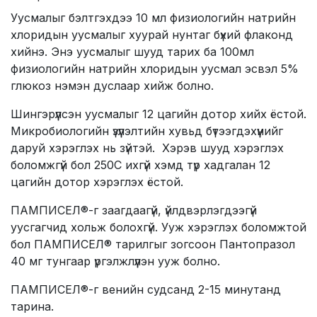
Уусмалыг бэлтгэхдээ 10 мл физиологийн натрийн
хлоридын уусмалыг хуурай нунтаг бүхий флаконд
хийнэ. Энэ уусмалыг шууд тарих ба 100мл
физиологийн натрийн хлоридын уусмал эсвэл 5%
глюкоз нэмэн дуслаар хийж болно.
Шингэрүүлсэн уусмалыг 12 цагийн дотор хийх ёстой.
Микробиологийн үзүүлэлтийн хувьд бүтээгдэхүүнийг
даруй хэрэглэх нь зүйтэй. Хэрэв шууд хэрэглэх
боломжгүй бол 250С ихгүй хэмд түр хадгалан 12
цагийн дотор хэрэглэх ёстой.
ПАМПИСЕЛ®-г заагдаагүй, үйлдвэрлэгдээгүй
уусгагчид хольж болохгүй. Ууж хэрэглэх боломжтой
бол ПАМПИСЕЛ® тарилгыг зогсоон Пантопразол
40 мг тунгаар үргэлжлүүлэн ууж болно.
ПАМПИСЕЛ®-г венийн судсанд 2-15 минутанд
тарина.