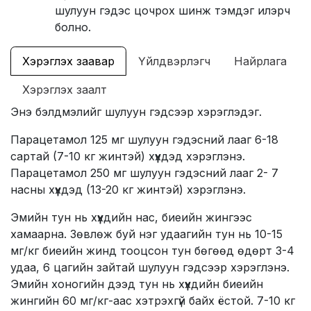
шулуун гэдэс цочрох шинж тэмдэг илэрч
болно.
Хэрэглэх заавар
Үйлдвэрлэгч
Найрлага
Хэрэглэх заалт
Энэ бэлдмэлийг шулуун гэдсээр хэрэглэдэг.
Парацетамол 125 мг шулуун гэдэсний лааг 6-18
сартай (7-10 кг жинтэй) хүүхдэд хэрэглэнэ.
Парацетамол 250 мг шулуун гэдэсний лааг 2- 7
насны хүүхдэд (13-20 кг жинтэй) хэрэглэнэ.
Эмийн тун нь хүүхдийн нас, биеийн жингээс
хамаарна. Зөвлөж буй нэг удаагийн тун нь 10-15
мг/кг биеийн жинд тооцсон тун бөгөөд өдөрт 3-4
удаа, 6 цагийн зайтай шулуун гэдсээр хэрэглэнэ.
Эмийн хоногийн дээд тун нь хүүхдийн биеийн
жингийн 60 мг/кг-аас хэтрэхгүй байх ёстой. 7-10 кг