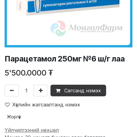
Парацетамол 250мг №6 ш/г лаа
5'500.0000
₮
Сагсанд нэмэх
Хүслийн жагсаалтанд нэмэх
Жоргүй
Үйлчилгээний нөхцөл