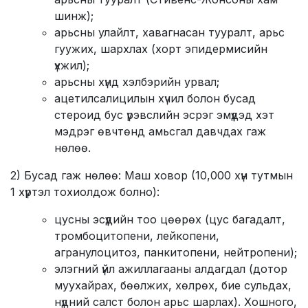
шинж);
арьсны улайлт, хавагнасан тууралт, арьс
гуужих, шархлах (хорт эпидермисийн
үхжил);
арьсны хүнд хэлбэрийн урвал;
ацетилсалицилын хүчил болон бусад
стероид бус үрэвслийн эсрэг эмүүдэд хэт
мэдрэг өвчтөнд амьсгал давчдах гаж
нөлөө.
2) Бусад гаж нөлөө: Маш ховор (10,000 хүн тутмын
1 хүртэл тохиолдож болно):
цусны эсүүдийн тоо цөөрөх (цус багадалт,
тромбоцитопени, лейкопени,
агранулоцитоз, панкитопени, нейтропени);
элэгний үйл ажиллагааны алдагдал (дотор
муухайрах, бөөлжих, хөлрөх, бие сульдах,
нүдний салст болон арьс шарлах). Хошного,