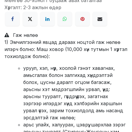
Мөнгөө 30-хоногт буцааж авах баталгаа
Хүргэлт: 2-3 ажлын өдөр
Гаж нөлөө
1) Эмчилгээний явцад дараах ноцтой гаж нөлөө
илэрч болно: Маш ховор (10,000 хүн тутмын 1 хүртэл
тохиолдож болно):
уруул, хэл, нүүр, хоолой гэнэт хавагнах,
амьсгалах болон залгихад хүндрэлтэй
болох, цусны даралт огцом багасаж,
арьсны хэт мэдрэгшлийн урвал, үүнд:
арьсны тууралт, гүвдрүү үүсэх, загатнах
зэргээр илэрдэг хүнд хэлбэрийн харшлын
урвал үүсэх, зарим тохиолдолд амь насанд
эрсдэлтэй гаж нөлөө;
арьс улайх, халуурах, цэврүү, шархлаа зэрэг
арьсны тууралт (Стивенс-Жонсоны хам