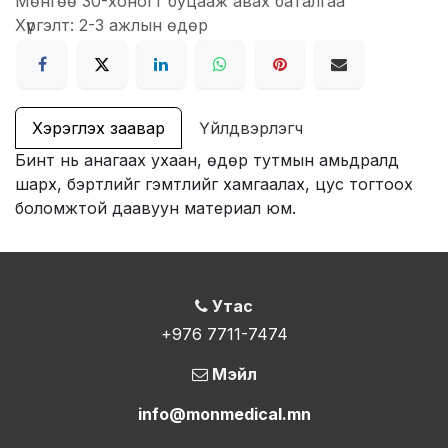
Мөнгөө 30-хоногт буцааж авах баталгаа
Хүргэлт: 2-3 ажлын өдөр
Хэрэглэх заавар
Үйлдвэрлэгч
Бинт нь анагаах ухаан, өдөр тутмын амьдралд
шарх, бэртлийг гэмтлийг хамгаалах, цус тогтоох
боломжтой даавуун материал юм.
Утас
+976 7711-7474
Мэйл
info@monmedical.mn