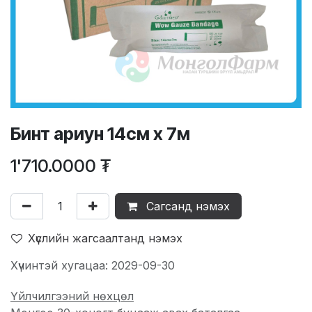
Бинт ариун 14см х 7м
1'710.0000
₮
Сагсанд нэмэх
Хүслийн жагсаалтанд нэмэх
Хүчинтэй хугацаа: 2029-09-30
Үйлчилгээний нөхцөл