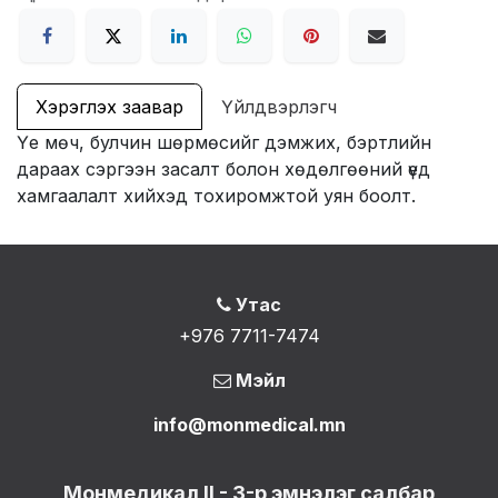
Хэрэглэх заавар
Үйлдвэрлэгч
Үе мөч, булчин шөрмөсийг дэмжих, бэртлийн
дараах сэргээн засалт болон хөдөлгөөний үед
хамгаалалт хийхэд тохиромжтой уян боолт.
Утас
+976 7711-7474
Мэйл
info@monmedical.mn
Монмедикал II - 3-р эмнэлэг салбар