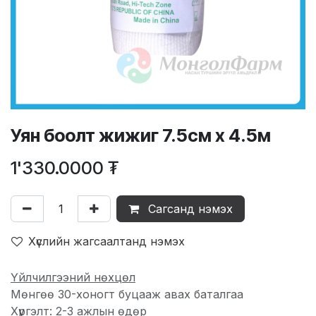
Уян боолт жижиг 7.5см х 4.5м
1'330.0000
₮
Сагсанд нэмэх
Хүслийн жагсаалтанд нэмэх
Үйлчилгээний нөхцөл
Мөнгөө 30-хоногт буцааж авах баталгаа
Хүргэлт: 2-3 ажлын өдөр