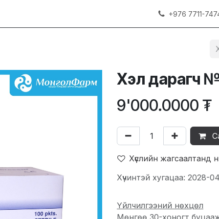
+976 7711-747
Хэл дарагч 
9'000.0000
₮
С
Хүслийн жагсаалтанд 
Хүчинтэй хугацаа: 2028-0
Үйлчилгээний нөхцөл
Мөнгөө 30-хоногт буцаа