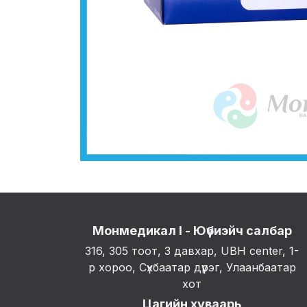
Монмедикал I - Юүбиэйч салбар
316, 305 тоот, 3 давхар, UBH center, 1-
р хороо, Сүхбаатар дүүрэг, Улаанбаатар
хот
Цагийн хуваарь