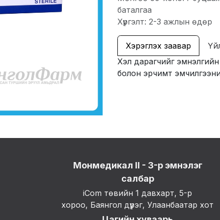
баталгаа
Хүргэлт: 2-3 ажлын өдөр
Хэрэглэх заавар
Үй
Хэл дарагчийг эмнэлгийн
болон эрчимт эмчилгээни
Монмедикал II - 3-р эмнэлэг
салбар
iCom төвийн 1 давхарт, 5-р
хороо, Баянгол дүүрэг, Улаанбаатар хот
Цагийн хуваарь