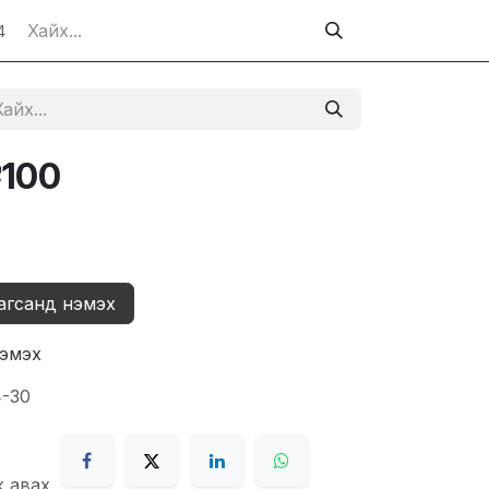
4
№100
агсанд нэмэх
нэмэх
4-30
ж авах