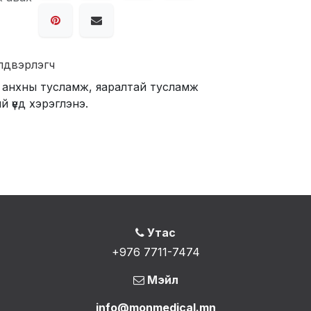
лдвэрлэгч
 анхны тусламж, яаралтай тусламж
й үед хэрэглэнэ.
Утас
+976 7711-7474
Мэйл
info@monmedical.mn