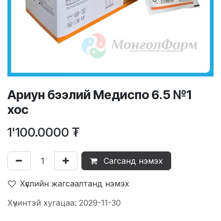
Ариун бээлий Медиспо 6.5 №1
хос
1'100.0000
₮
Сагсанд нэмэх
Хүслийн жагсаалтанд нэмэх
Хүчинтэй хугацаа: 2029-11-30