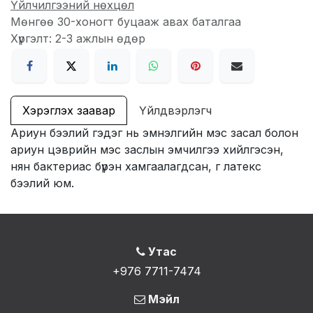
Үйлчилгээний нөхцөл
Мөнгөө 30-хоногт буцааж авах баталгаа
Хүргэлт: 2-3 ажлын өдөр
Хэрэглэх заавар
Үйлдвэрлэгч
Ариун бээлий гэдэг нь эмнэлгийн мэс засал болон
ариун цэврийн мэс заслын эмчилгээ хийлгэсэн,
нян бактериас бүрэн хамгаалагдсан, г латекс
бээлий юм.
Утас
+976 7711-7474
Мэйл