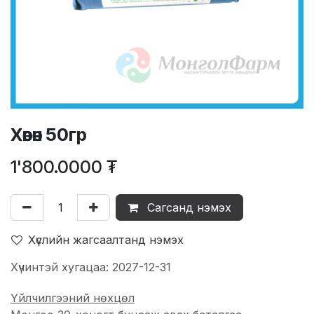
Хөвөн 50гр
1'800.0000
₮
Сагсанд нэмэх
Хүслийн жагсаалтанд нэмэх
Хүчинтэй хугацаа: 2027-12-31
Үйлчилгээний нөхцөл