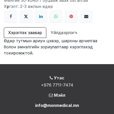
Мөнгөө 30-хоногт буцааж авах баталгаа
Хүргэлт: 2-3 ажлын өдөр
Хэрэглэх заавар
Үйлдвэрлэгч
Өдөр тутмын ариун цэвэр, шархны арчилгаа
болон эмнэлгийн зориулалтаар хэрэглэхэд
тохиромжтой.
Утас
+976 7711-7474
Мэйл
info@monmedical.mn