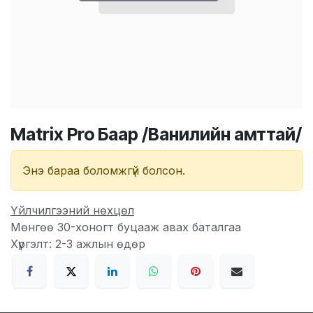
Matrix Pro Баар /Ванилийн амттай/
Энэ бараа боломжгүй болсон.
Үйлчилгээний нөхцөл
Мөнгөө 30-хоногт буцааж авах баталгаа
Хүргэлт: 2-3 ажлын өдөр