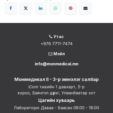
Утас
+976 7711-7474
Мэйл
info@monmedical.mn
Монмедикал II - 3-р эмнэлэг салбар
iCom төвийн 1 давхарт, 5-р
хороо, Баянгол дүүрэг, Улаанбаатар хот
Цагийн хуваарь
Лаборатори: Даваа - Баасан 08:00 - 18:00