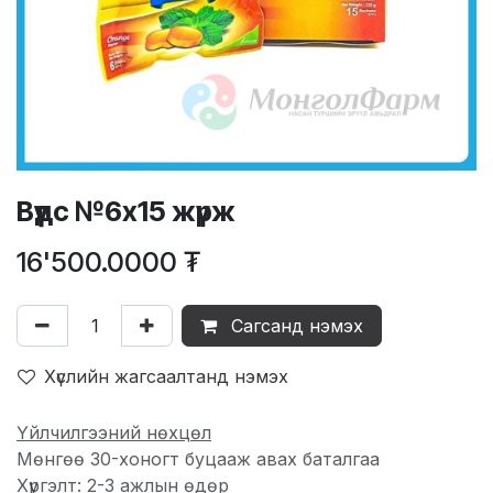
Вүүдс №6х15 жүрж
16'500.0000
₮
Сагсанд нэмэх
Хүслийн жагсаалтанд нэмэх
Үйлчилгээний нөхцөл
Мөнгөө 30-хоногт буцааж авах баталгаа
Хүргэлт: 2-3 ажлын өдөр