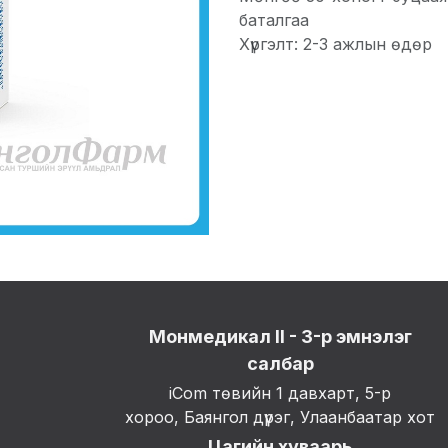
баталгаа
Хүргэлт: 2-3 ажлын өдөр
Монмедикал II - 3-р эмнэлэг
салбар
iCom төвийн 1 давхарт, 5-р
хороо, Баянгол дүүрэг, Улаанбаатар хот
Цагийн хуваарь