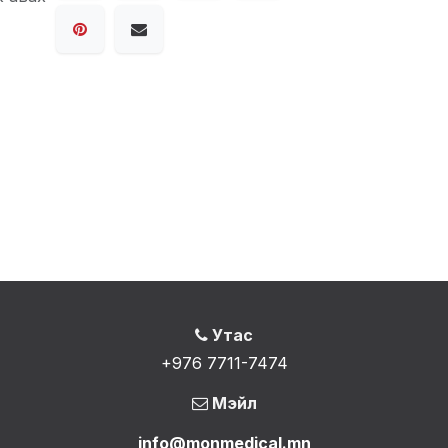
Утас
+976 7711-7474
Мэйл
info@monmedical.mn