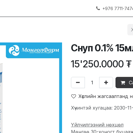
+976 7711-747
Снуп 0.1% 15
15'250.0000
₮
С
Хүслийн жагсаалтанд 
Хүчинтэй хугацаа: 2030-11
Үйлчилгээний нөхцөл
Мөнгөө 30-хоногт буцаа