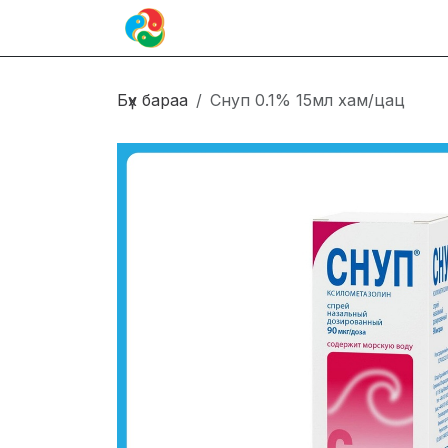
Skip to Content
Иргэн
Блог
Холбоо барих
Бүх бараа
Снуп 0.1% 15мл хам/цац