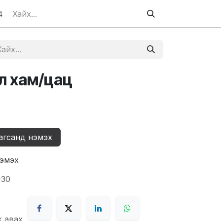
4
мл хам/цац
агсанд нэмэх
нэмэх
-30
ж авах