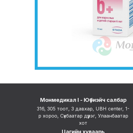
Монмедикал I - Юүбиэйч салбар
316, 305 тоот, 3 давхар, UBH center, 1-
р хороо, Сүхбаатар дүүрэг, Улаанбаатар
хот
Цагийн хуваарь