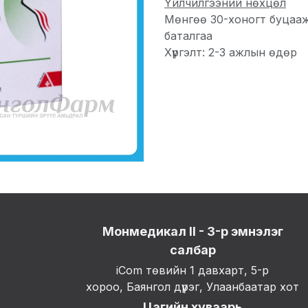
Үйлчилгээний нөхцөл
Мөнгөө 30-хоногт буцаа
баталгаа
Хүргэлт: 2-3 ажлын өдөр
Монмедикал II - 3-р эмнэлэг
салбар
iCom төвийн 1 давхарт, 5-р
хороо, Баянгол дүүрэг, Улаанбаатар хот
Цагийн хуваарь