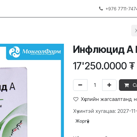
+976 7711-747
Инфлюцид А
17'250.0000
₮
С
Хүслийн жагсаалтанд 
Хүчинтэй хугацаа: 2027-11
Жоргүй