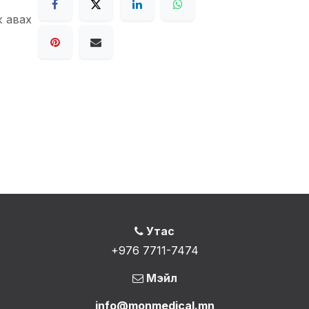
ж авах
Утас
+976 7711-7474
Мэйл
info@monmedical.mn