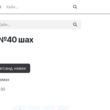
4
 №40 шах
агсанд нэмэх
нэмэх
-30