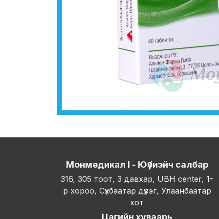
Монмедикал I - Юүбиэйч салбар
316, 305 тоот, 3 давхар, UBH center, 1-
р хороо, Сүхбаатар дүүрэг, Улаанбаатар
хот
Цагийн хуваарь