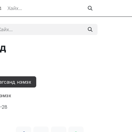
4
эд
агсанд нэмэх
нэмэх
-28