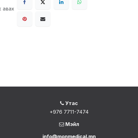
ж авах
Утас
+976 7711-7474
Мэйл
info@monmedical.mn