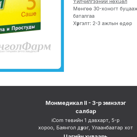
Үйлчилгээний нөхцөл
Мөнгөө 30-хоногт буцаа
баталгаа
Хүргэлт: 2-3 ажлын өдөр
Монмедикал II - 3-р эмнэлэг
салбар
iCom төвийн 1 давхарт, 5-р
хороо, Баянгол дүүрэг, Улаанбаатар хот
Цагийн хуваарь