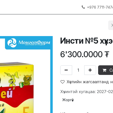
+976 7711-747
Инсти №5 хүүх
6'300.0000
₮
С
Хүслийн жагсаалтанд 
Хүчинтэй хугацаа: 2027-02
Жоргүй