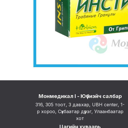
Монмедикал I - Юүбиэйч салбар
316, 305 тоот, 3 давхар, UBH center, 1-
р хороо, Сүхбаатар дүүрэг, Улаанбаатар
хот
Цагийн хуваарь