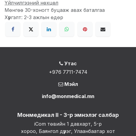
Үйлчилгээний нөхцөл
Мөнгөө 30-хоногт буцааж авах баталгаа
Хүргэлт: 2-3 ажлын өдөр
Утас
+976 7711-7474
Мэйл
info@monmedical.mn
Монмедикал II - 3-р эмнэлэг салбар
iCom төвийн 1 давхарт, 5-р
хороо, Баянгол дүүрэг, Улаанбаатар хот