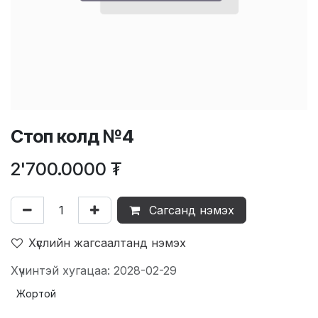
Стоп колд №4
2'700.0000
₮
Сагсанд нэмэх
Хүслийн жагсаалтанд нэмэх
Хүчинтэй хугацаа: 2028-02-29
Жортой