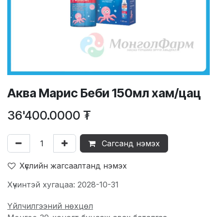
Аква Марис Беби 150мл хам/цац
36'400.0000
₮
Сагсанд нэмэх
Хүслийн жагсаалтанд нэмэх
Хүчинтэй хугацаа: 2028-10-31
Үйлчилгээний нөхцөл