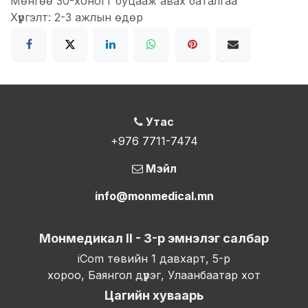
Мөнгөө 30-хоногт буцааж авах баталгаа
Хүргэлт: 2-3 ажлын өдөр
Утас
+976 7711-7474
Мэйл
info@monmedical.mn
Монмедикал II - 3-р эмнэлэг салбар
iCom төвийн 1 давхарт, 5-р
хороо, Баянгол дүүрэг, Улаанбаатар хот
Цагийн хуваарь