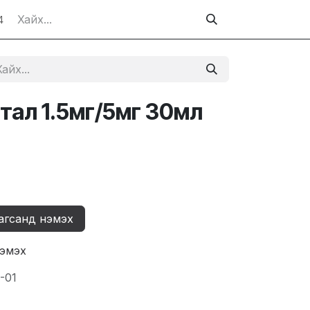
4
тал 1.5мг/5мг 30мл
агсанд нэмэх
нэмэх
-01