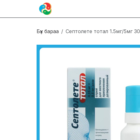
Skip to Content
Иргэн
Блог
Холбоо барих
Бүх бараа
Септолете тотал 1.5мг/5мг 3