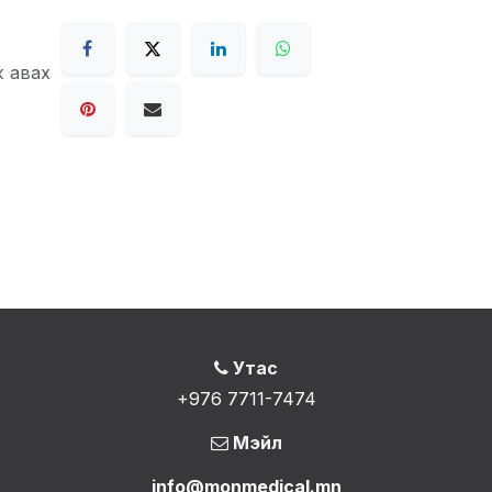
ж авах
Утас
+976 7711-7474
Мэйл
info@monmedical.mn