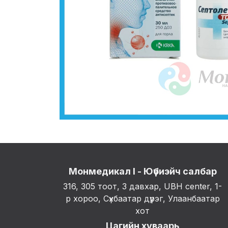
Монмедикал I - Юүбиэйч салбар
316, 305 тоот, 3 давхар, UBH center, 1-
р хороо, Сүхбаатар дүүрэг, Улаанбаатар
хот
Цагийн хуваарь