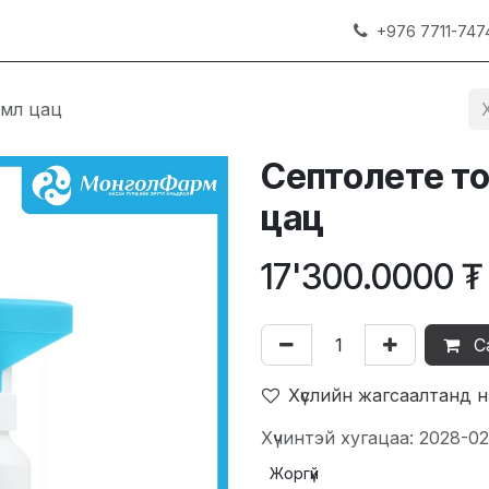
+976 7711-747
0мл цац
Септолете то
цац
17'300.0000
₮
С
Хүслийн жагсаалтанд 
Хүчинтэй хугацаа: 2028-02
Жоргүй