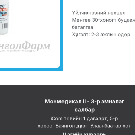
Үйлчилгээний нөхцөл
Мөнгөө 30-хоногт буцаа
баталгаа
Хүргэлт: 2-3 ажлын өдөр
Монмедикал II - 3-р эмнэлэг
салбар
iCom төвийн 1 давхарт, 5-р
хороо, Баянгол дүүрэг, Улаанбаатар хот
Цагийн хуваарь