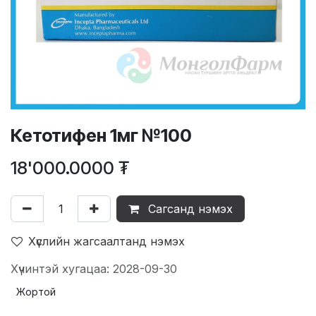
Кетотифен 1мг №100
18'000.0000
₮
Сагсанд нэмэх
Хүслийн жагсаалтанд нэмэх
Хүчинтэй хугацаа: 2028-09-30
Жортой