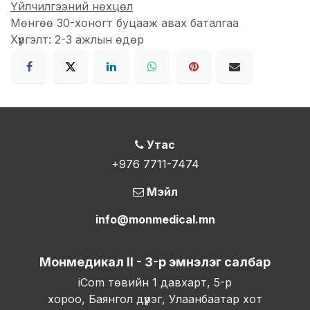
Үйлчилгээний нөхцөл
Мөнгөө 30-хоногт буцааж авах баталгаа
Хүргэлт: 2-3 ажлын өдөр
Утас
+976 7711-7474
Мэйл
info@monmedical.mn
Монмедикал II - 3-р эмнэлэг салбар
iCom төвийн 1 давхарт, 5-р
хороо, Баянгол дүүрэг, Улаанбаатар хот