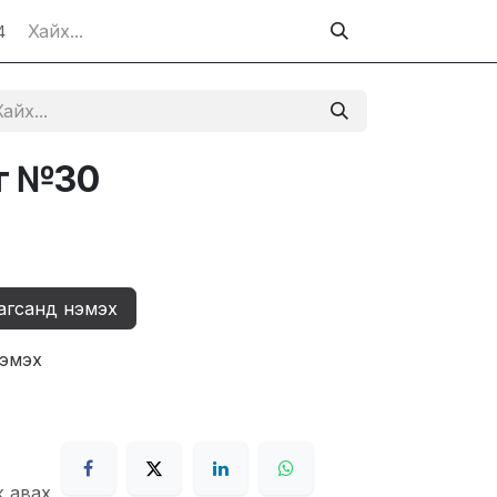
4
г №30
агсанд нэмэх
нэмэх
ж авах