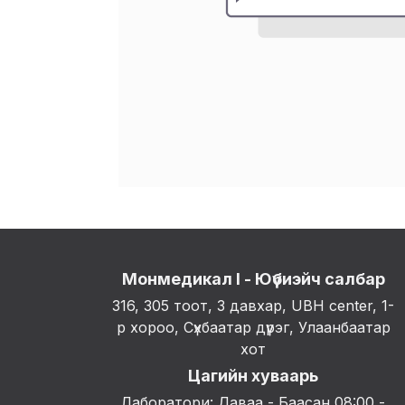
Монмедикал I - Юүбиэйч салбар
316, 305 тоот, 3 давхар, UBH center, 1-
р хороо, Сүхбаатар дүүрэг, Улаанбаатар
хот
Цагийн хуваарь
Лаборатори: Даваа - Баасан 08:00 -