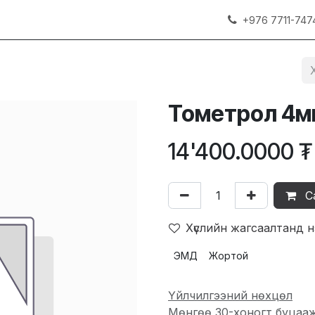
+976 7711-747
Тометрол 4м
14'400.0000
₮
С
Хүслийн жагсаалтанд 
ЭМД
Жортой
Үйлчилгээний нөхцөл
Мөнгөө 30-хоногт буцаа