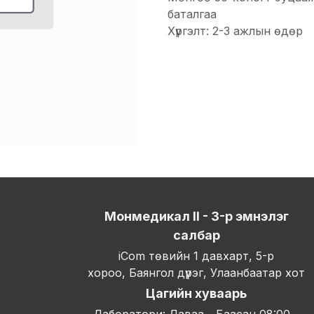
баталгаа
Хүргэлт: 2-3 ажлын өдөр
Монмедикал II - 3-р эмнэлэг
салбар
iCom төвийн 1 давхарт, 5-р
хороо, Баянгол дүүрэг, Улаанбаатар хот
Цагийн хуваарь