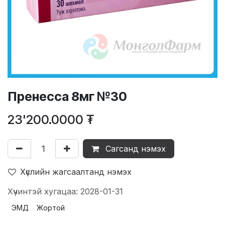
Пренесса 8мг №30
23'200.0000
₮
Сагсанд нэмэх
Хүслийн жагсаалтанд нэмэх
Хүчинтэй хугацаа: 2028-01-31
ЭМД
Жортой