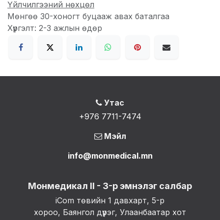
Үйлчилгээний нөхцөл
Мөнгөө 30-хоногт буцааж авах баталгаа
Хүргэлт: 2-3 ажлын өдөр
Утас
+976 7711-7474
Мэйл
info@monmedical.mn
Монмедикал II - 3-р эмнэлэг салбар
iCom төвийн 1 давхарт, 5-р
хороо, Баянгол дүүрэг, Улаанбаатар хот