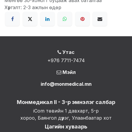
Мөнгөө 30-хоногт буцааж авах баталгаа
Хүргэлт: 2-3 ажлын өдөр
Утас
+976 7711-7474
Мэйл
info@monmedical.mn
Монмедикал II - 3-р эмнэлэг салбар
iCom төвийн 1 давхарт, 5-р
хороо, Баянгол дүүрэг, Улаанбаатар хот
Цагийн хуваарь