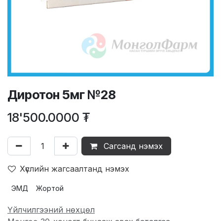
Диротон 5мг №28
18'500.0000
₮
Сагсанд нэмэх
Хүслийн жагсаалтанд нэмэх
ЭМД
Жортой
Үйлчилгээний нөхцөл