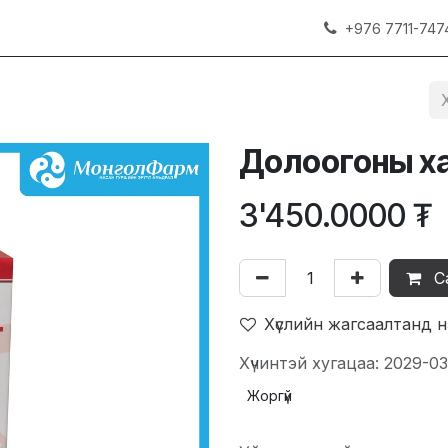
+976 7711-747
Долоогоны х
3'450.0000
₮
С
Хүслийн жагсаалтанд 
Хүчинтэй хугацаа: 2029-03
Жоргүй