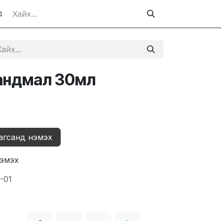
4
андмал 30мл
агсанд нэмэх
нэмэх
-01