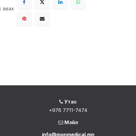
ж авах
Утас
+976 7711-7474
Мэйл
info@monmedical.mn