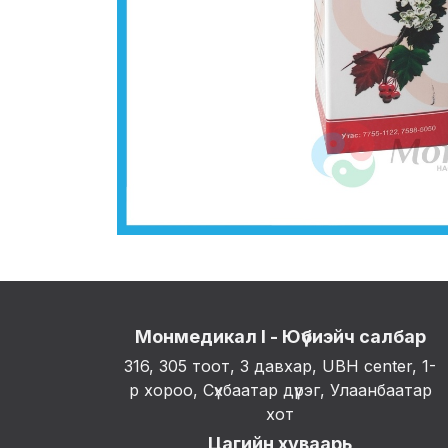
Монмедикал I - Юүбиэйч салбар
316, 305 тоот, 3 давхар, UBH center, 1-
р хороо, Сүхбаатар дүүрэг, Улаанбаатар
хот
Цагийн хуваарь