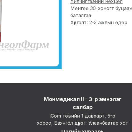
Үйлчилгээний нөхцөл
Мөнгөө 30-хоногт буцаа
баталгаа
Хүргэлт: 2-3 ажлын өдөр
Монмедикал II - 3-р эмнэлэг
салбар
iCom төвийн 1 давхарт, 5-р
хороо, Баянгол дүүрэг, Улаанбаатар хот
Цагийн хуваарь