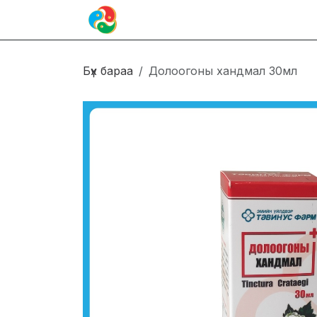
Skip to Content
Иргэн
Блог
Холбоо барих
Бүх бараа
Долоогоны хандмал 30мл