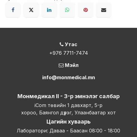
Утас
+976 7711-7474
Мэйл
info@monmedical.mn
Монмедикал II - 3-р эмнэлэг салбар
iCom төвийн 1 давхарт, 5-р
хороо, Баянгол дүүрэг, Улаанбаатар хот
Цагийн хуваарь
Лаборатори: Даваа - Баасан 08:00 - 18:00