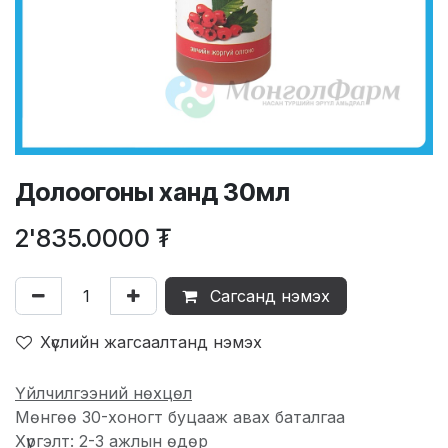
Долоогоны ханд 30мл
2'835.0000
₮
Сагсанд нэмэх
Хүслийн жагсаалтанд нэмэх
Үйлчилгээний нөхцөл
Мөнгөө 30-хоногт буцааж авах баталгаа
Хүргэлт: 2-3 ажлын өдөр