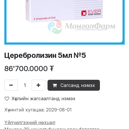
Церебролизин 5мл №5
86'700.0000
₮
Сагсанд нэмэх
Хүслийн жагсаалтанд нэмэх
Хүчинтэй хугацаа: 2029-08-01
Үйлчилгээний нөхцөл