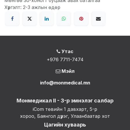
Мөнгөө 30-хоногт буцааж авах баталгаа
Хүргэлт: 2-3 ажлын өдөр
Утас
+976 7711-7474
Мэйл
info@monmedical.mn
Монмедикал II - 3-р эмнэлэг салбар
iCom төвийн 1 давхарт, 5-р
хороо, Баянгол дүүрэг, Улаанбаатар хот
Цагийн хуваарь