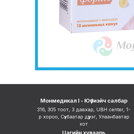
Монмедикал I - Юүбиэйч салбар
316, 305 тоот, 3 давхар, UBH center, 1-
р хороо, Сүхбаатар дүүрэг, Улаанбаатар
хот
Цагийн хуваарь