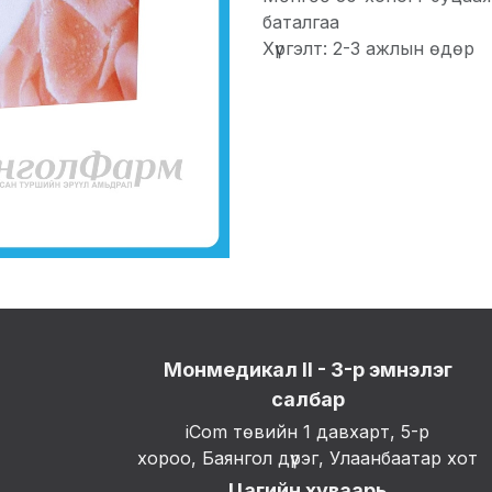
баталгаа
Хүргэлт: 2-3 ажлын өдөр
Монмедикал II - 3-р эмнэлэг
салбар
iCom төвийн 1 давхарт, 5-р
хороо, Баянгол дүүрэг, Улаанбаатар хот
Цагийн хуваарь