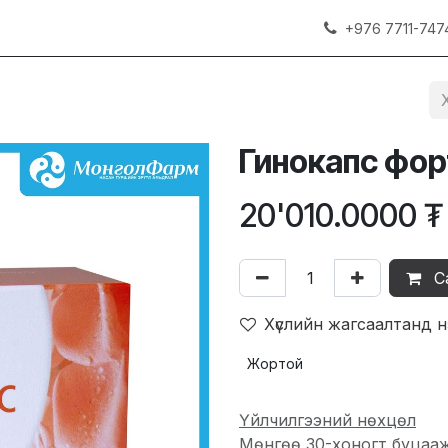
+976 7711-747
Гинокапс фо
20'010.0000
₮
С
Хүслийн жагсаалтанд 
Жортой
Үйлчилгээний нөхцөл
Мөнгөө 30-хоногт буцаа