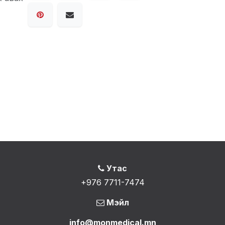
Утас
+976 7711-7474
Мэйл
info@monmedical.mn