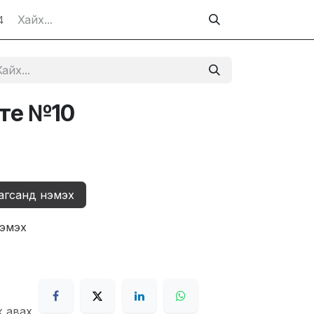
4
рте №10
агсанд нэмэх
нэмэх
ж авах