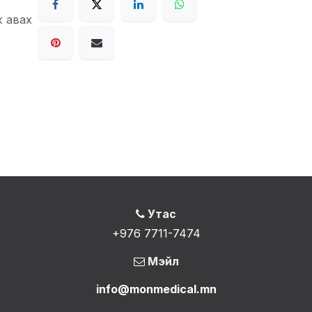
ж авах
Утас
+976 7711-7474
Мэйл
info@monmedical.mn