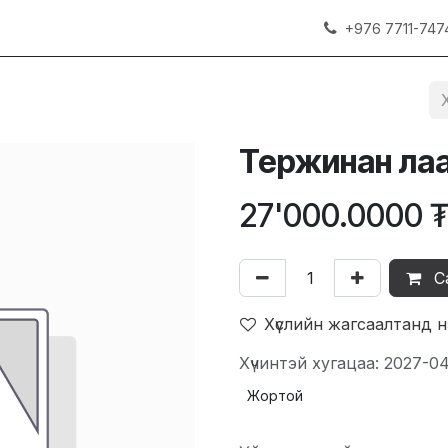
+976 7711-747
Тержинан ла
27'000.0000
С
Хүслийн жагсаалтанд 
Хүчинтэй хугацаа: 2027-0
Жортой