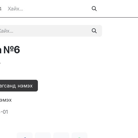
4
а №6
₮
агсанд нэмэх
нэмэх
4-01