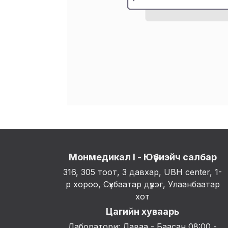
Монмедикал I - Юүбиэйч салбар
316, 305 тоот, 3 давхар, UBH center, 1-
р хороо, Сүхбаатар дүүрэг, Улаанбаатар
хот
Цагийн хуваарь
Лаборатори: Даваа - Баасан 08:00 -