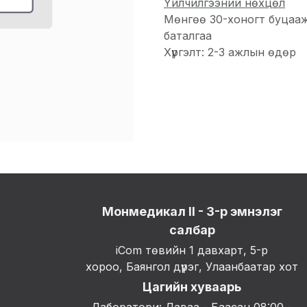
Үйлчилгээний нөхцөл
Мөнгөө 30-хоногт буцаа
баталгаа
Хүргэлт: 2-3 ажлын өдөр
Монмедикал II - 3-р эмнэлэг
салбар
iCom төвийн 1 давхарт, 5-р
хороо, Баянгол дүүрэг, Улаанбаатар хот
Цагийн хуваарь