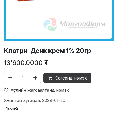
Клотри-Денк крем 1% 20гр
13'600.0000
₮
Сагсанд нэмэх
Хүслийн жагсаалтанд нэмэх
Хүчинтэй хугацаа: 2029-01-30
Жоргүй