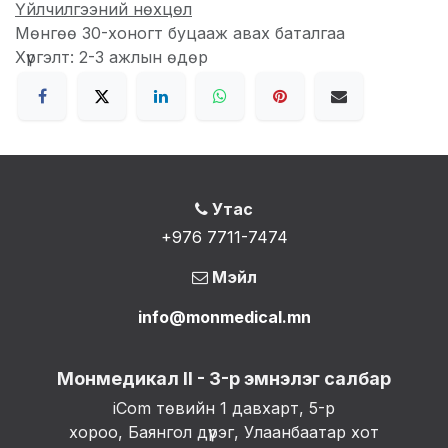
Үйлчилгээний нөхцөл
Мөнгөө 30-хоногт буцааж авах баталгаа
Хүргэлт: 2-3 ажлын өдөр
Утас
+976 7711-7474
Мэйл
info@monmedical.mn
Монмедикал II - 3-р эмнэлэг салбар
iCom төвийн 1 давхарт, 5-р
хороо, Баянгол дүүрэг, Улаанбаатар хот