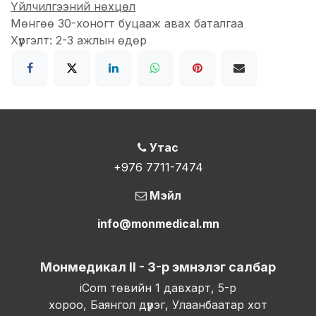
Үйлчилгээний нөхцөл
Мөнгөө 30-хоногт буцааж авах баталгаа
Хүргэлт: 2-3 ажлын өдөр
Утас
+976 7711-7474
Мэйл
info@monmedical.mn
Монмедикал II - 3-р эмнэлэг салбар
iCom төвийн 1 давхарт, 5-р
хороо, Баянгол дүүрэг, Улаанбаатар хот