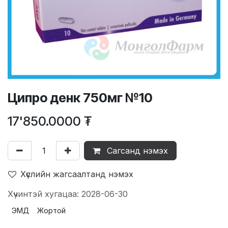
Ципро денк 750мг №10
17'850.0000
₮
Сагсанд нэмэх
Хүслийн жагсаалтанд нэмэх
Хүчинтэй хугацаа: 2028-06-30
ЭМД
Жортой