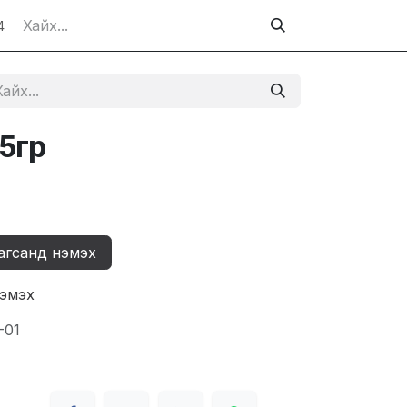
4
5гр
агсанд нэмэх
нэмэх
-01