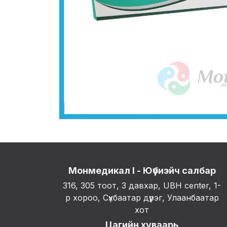
Монмедикал I - Юүбиэйч салбар
316, 305 тоот, 3 давхар, UBH center, 1-
р хороо, Сүхбаатар дүүрэг, Улаанбаатар
хот
Цагийн хуваарь