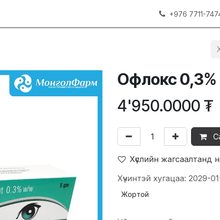
+976 7711-747
Офлокс 0,3% 
4'950.0000
₮
С
Хүслийн жагсаалтанд 
Хүчинтэй хугацаа: 2029-01
Жортой