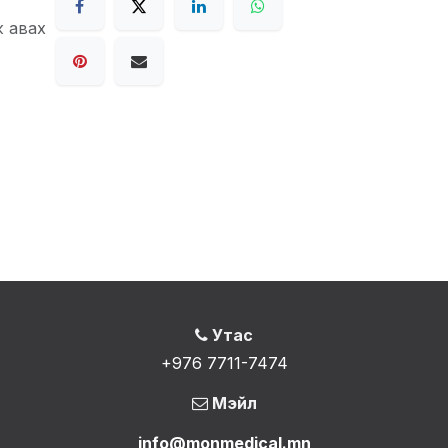
ж авах
Утас
+976 7711-7474
Мэйл
info@monmedical.mn