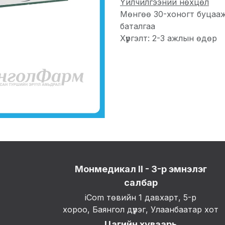
Үйлчилгээний нөхцөл
Мөнгөө 30-хоногт буцаа
баталгаа
Хүргэлт: 2-3 ажлын өдөр
Монмедикал II - 3-р эмнэлэг
салбар
iCom төвийн 1 давхарт, 5-р
хороо, Баянгол дүүрэг, Улаанбаатар хот
Цагийн хуваарь