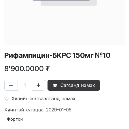
Рифампицин-БКРС 150мг №10
8'900.0000
₮
Сагсанд нэмэх
Хүслийн жагсаалтанд нэмэх
Хүчинтэй хугацаа: 2029-01-05
Жортой