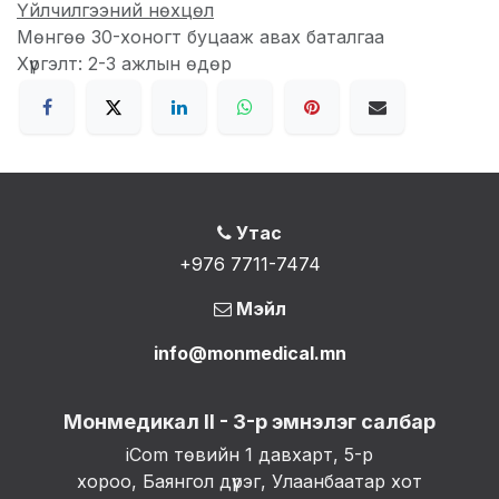
Үйлчилгээний нөхцөл
Мөнгөө 30-хоногт буцааж авах баталгаа
Хүргэлт: 2-3 ажлын өдөр
Утас
+976 7711-7474
Мэйл
info@monmedical.mn
Монмедикал II - 3-р эмнэлэг салбар
iCom төвийн 1 давхарт, 5-р
хороо, Баянгол дүүрэг, Улаанбаатар хот