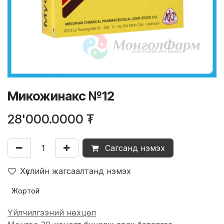
Микожинакс №12
28'000.0000
₮
Сагсанд нэмэх
Хүслийн жагсаалтанд нэмэх
Жортой
Үйлчилгээний нөхцөл