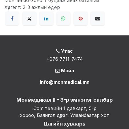
Мөнгөө 30-хоногт буцааж авах баталгаа
Хүргэлт: 2-3 ажлын өдөр
Утас
+976 7711-7474
Мэйл
info@monmedical.mn
Монмедикал II - 3-р эмнэлэг салбар
iCom төвийн 1 давхарт, 5-р
хороо, Баянгол дүүрэг, Улаанбаатар хот
Цагийн хуваарь