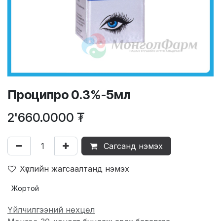
Проципро 0.3%-5мл
2'660.0000
₮
Сагсанд нэмэх
Хүслийн жагсаалтанд нэмэх
Жортой
Үйлчилгээний нөхцөл