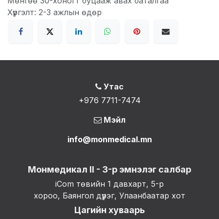
Мөнгөө 30-хоногт буцааж авах баталгаа
Хүргэлт: 2-3 ажлын өдөр
Утас
+976 7711-7474
Мэйл
info@monmedical.mn
Монмедикал II - 3-р эмнэлэг салбар
iCom төвийн 1 давхарт, 5-р
хороо, Баянгол дүүрэг, Улаанбаатар хот
Цагийн хуваарь