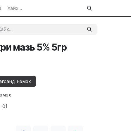
4
ри мазь 5% 5гр
агсанд нэмэх
нэмэх
-01