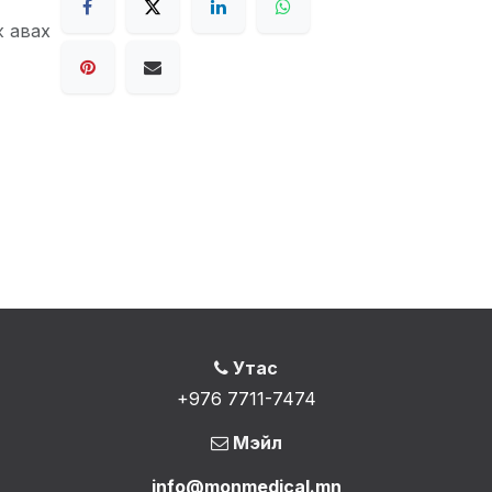
ж авах
Утас
+976 7711-7474
Мэйл
info@monmedical.mn