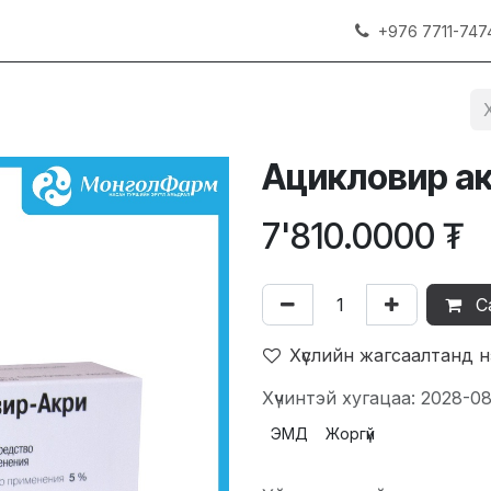
+976 7711-747
Ацикловир ак
7'810.0000
₮
С
Хүслийн жагсаалтанд 
Хүчинтэй хугацаа: 2028-08
ЭМД
Жоргүй