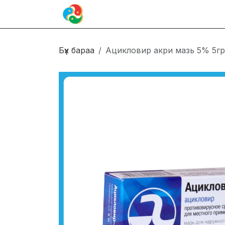
Skip to Content
Иргэн
Блог
Холбоо барих
Бүх бараа
Ацикловир акри мазь 5% 5гр