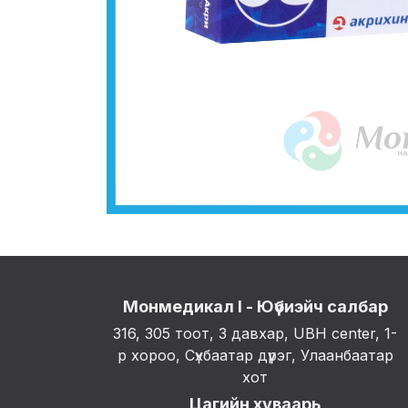
Монмедикал I - Юүбиэйч салбар
316, 305 тоот, 3 давхар, UBH center, 1-
р хороо, Сүхбаатар дүүрэг, Улаанбаатар
хот
Цагийн хуваарь