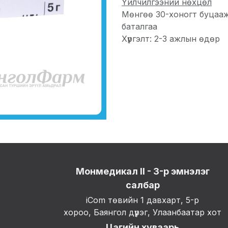
Үйлчилгээний нөхцөл
Мөнгөө 30-хоногт буцаа
баталгаа
Хүргэлт: 2-3 ажлын өдөр
Монмедикал II - 3-р эмнэлэг
салбар
iCom төвийн 1 давхарт, 5-р
хороо, Баянгол дүүрэг, Улаанбаатар хот
Цагийн хуваарь